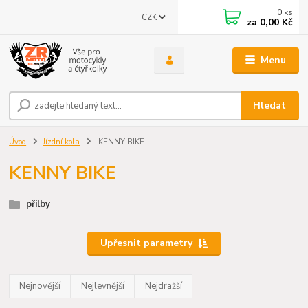
0
ks
CZK
za
0,00 Kč
Menu
Hledat
Úvod
Jízdní kola
KENNY BIKE
KENNY BIKE
přilby
Upřesnit parametry
Nejnovější
Nejlevnější
Nejdražší