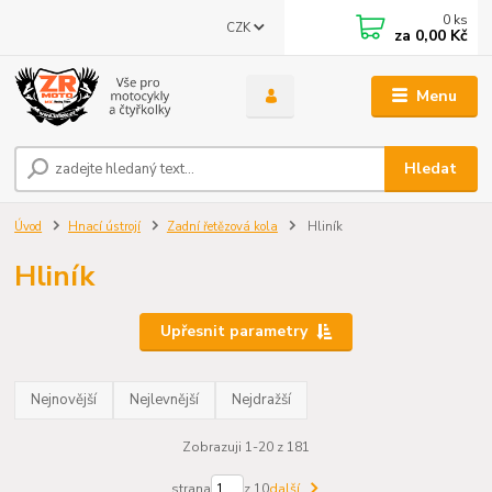
0
ks
CZK
za
0,00 Kč
Menu
Hledat
Úvod
Hnací ústrojí
Zadní řetězová kola
Hliník
Hliník
Upřesnit parametry
Nejnovější
Nejlevnější
Nejdražší
Zobrazuji 1-20 z 181
strana
z 10
další