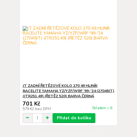
JT ZADNÍ ŘETĚZOVÉ KOLO 270 49 HLINÍK
RACELITE YAMAHA YZ/YZF/WRF '99-'24 (27049JT)
(JTR251.49) (ŘETĚZ 520) BARVA ČERNÁ
701 Kč
Skladem > 8
579 Kč
bez DPH
Přidat do košíku