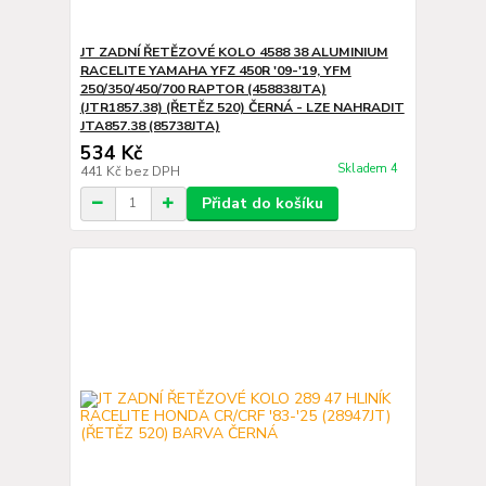
JT ZADNÍ ŘETĚZOVÉ KOLO 4588 38 ALUMINIUM
RACELITE YAMAHA YFZ 450R '09-'19, YFM
250/350/450/700 RAPTOR (458838JTA)
(JTR1857.38) (ŘETĚZ 520) ČERNÁ - LZE NAHRADIT
JTA857.38 (85738JTA)
534 Kč
Skladem 4
441 Kč
bez DPH
Přidat do košíku