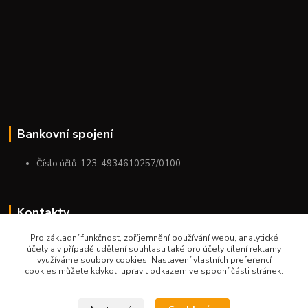
Bankovní spojení
Číslo účtů: 123-4934610257/0100
Kontakty
Pro základní funkčnost, zpříjemnění používání webu, analytické
+420 775 954 963
účely a v případě udělení souhlasu také pro účely cílení reklamy
9:00-12:00-13:00-16:00
využíváme soubory cookies. Nastavení vlastních preferencí
cookies můžete kdykoli upravit odkazem ve spodní části stránek.
ktm.ostrava@email.cz