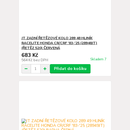
JT ZADNÍ ŘETĚZOVÉ KOLO 289 48 HLINÍK
RACELITE HONDA CR/CRF '83-'25 (28948JT)
(ŘETĚZ 520) ČERVENÁ
683 Kč
Skladem 7
564 Kč
bez DPH
Přidat do košíku