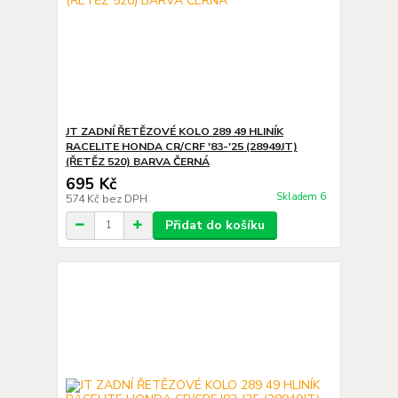
JT ZADNÍ ŘETĚZOVÉ KOLO 289 49 HLINÍK
RACELITE HONDA CR/CRF '83-'25 (28949JT)
(ŘETĚZ 520) BARVA ČERNÁ
695 Kč
Skladem 6
574 Kč
bez DPH
Přidat do košíku