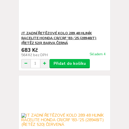
JT ZADNÍ ŘETĚZOVÉ KOLO 289 48 HLINÍK
RACELITE HONDA CR/CRF '83-'25 (28948JT)
(ŘETĚZ 520) BARVA ČERNÁ
683 Kč
Skladem 4
564 Kč
bez DPH
Přidat do košíku