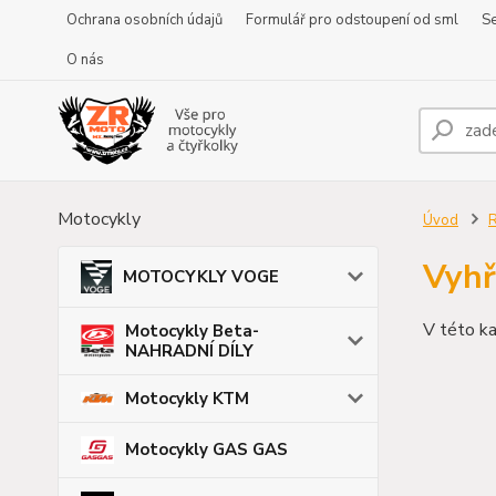
Ochrana osobních údajů
Formulář pro odstoupení od sml
Se
O nás
Motocykly
Úvod
Vyhř
MOTOCYKLY VOGE
V této ka
Motocykly Beta-
NAHRADNÍ DÍLY
Motocykly KTM
Motocykly GAS GAS