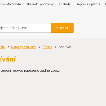
rvis Motocyklů
Obchodní podmínky
Kontakty
Doprava a platba
Hledat
Rám
Rolgazy a rukojeti
Řídítka
Vyhřívání
ívání
tegorii nebylo nalezeno žádné zboží.