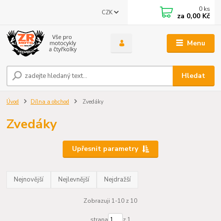
0
ks
CZK
za
0,00 Kč
Menu
Hledat
Úvod
Dílna a obchod
Zvedáky
Zvedáky
Upřesnit parametry
Nejnovější
Nejlevnější
Nejdražší
Zobrazuji 1-10 z 10
strana
z 1