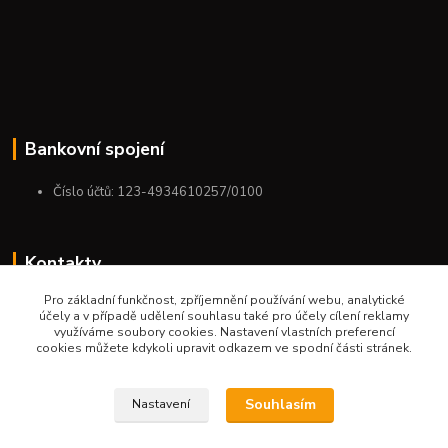
Bankovní spojení
Číslo účtů: 123-4934610257/0100
Kontakty
Pro základní funkčnost, zpříjemnění používání webu, analytické
+420 775 954 963
účely a v případě udělení souhlasu také pro účely cílení reklamy
9:00-12:00-13:00-16:00
využíváme soubory cookies. Nastavení vlastních preferencí
cookies můžete kdykoli upravit odkazem ve spodní části stránek.
ktm.ostrava@email.cz
Souhlasím
Nastavení