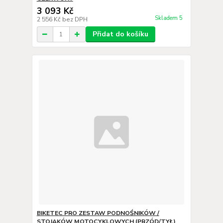
3 093 Kč
Skladem 5
2 556 Kč
bez DPH
Přidat do košíku
BIKETEC PRO ZESTAW PODNOŚNIKÓW /
STOJAKÓW MOTOCYKLOWYCH (PRZÓD/TYŁ)