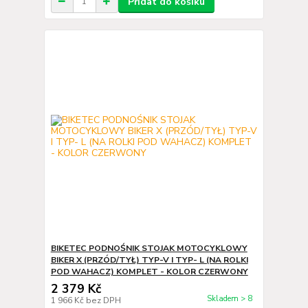
Přidat do košíku
BIKETEC PODNOŚNIK STOJAK MOTOCYKLOWY
BIKER X (PRZÓD/TYŁ) TYP-V I TYP- L (NA ROLKI
POD WAHACZ) KOMPLET - KOLOR CZERWONY
2 379 Kč
Skladem > 8
1 966 Kč
bez DPH