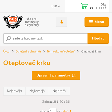
0
ks
CZK
za
0,00 Kč
Menu
Hledat
Úvod
Oblečení a chrániče
Termoaktivní oblečení
Oteplovač krku
Oteplovač krku
Upřesnit parametry
Nejnovější
Nejlevnější
Nejdražší
Zobrazuji 1-20 z 36
strana
z 2
další