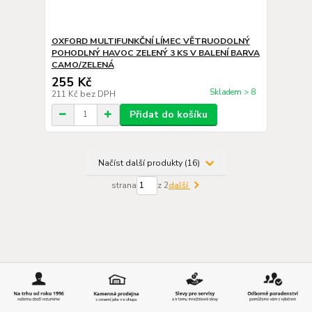
OXFORD MULTIFUNKČNÍ LÍMEC VĚTRUODOLNÝ
POHODLNÝ HAVOC ZELENÝ 3 KS V BALENÍ BARVA
CAMO/ZELENÁ
255 Kč
Skladem > 8
211 Kč
bez DPH
Přidat do košíku
Načíst další produkty (16)
strana
z 2
další