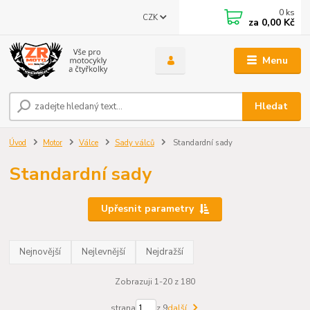
0
ks
CZK
za
0,00 Kč
Menu
Hledat
Úvod
Motor
Válce
Sady válců
Standardní sady
Standardní sady
Upřesnit parametry
Nejnovější
Nejlevnější
Nejdražší
Zobrazuji 1-20 z 180
strana
z 9
další