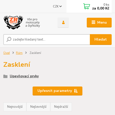
0
ks
CZK
za
0,00 Kč
Menu
Hledat
Úvod
Rám
Zasklení
Zasklení
Upevňovací prvky
Upřesnit parametry
Nejnovější
Nejlevnější
Nejdražší