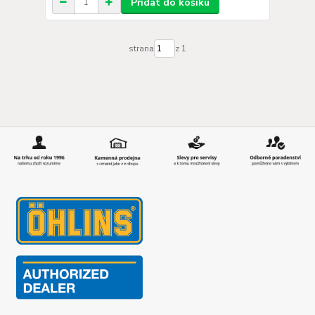
Přidat do košíku
strana
z 1