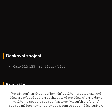
Bankovní spojení
Číslo účtů: 123-4934610257/0100
Kontakty
Pro základní funkčnost, zpříjemnění používání webu, analytické
+420 775 954 963
účely a v případě udělení souhlasu také pro účely cílení reklamy
9:00-12:00-13:00-16:00
využíváme soubory cookies. Nastavení vlastních preferencí
cookies můžete kdykoli upravit odkazem ve spodní části stránek.
ktm.ostrava@email.cz