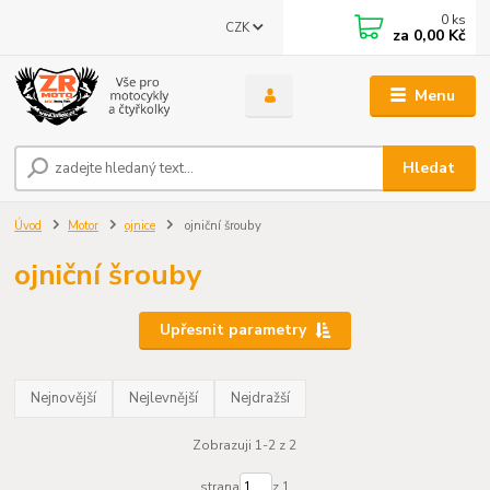
0
ks
CZK
za
0,00 Kč
Menu
Hledat
Úvod
Motor
ojnice
ojniční šrouby
ojniční šrouby
Upřesnit parametry
Nejnovější
Nejlevnější
Nejdražší
Zobrazuji 1-2 z 2
strana
z 1