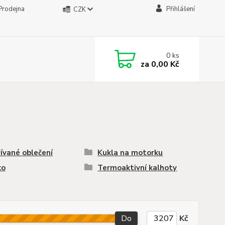
Prodejna
Přihlášení
CZK
0
ks
za
0,00 Kč
ívané oblečení
Kukla na motorku
ko
Termoaktivní kalhoty
Do
Kč