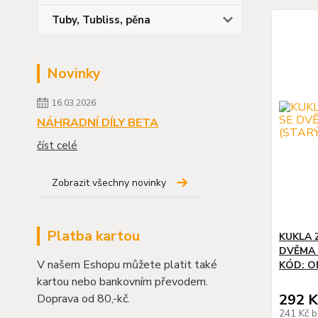
Tuby, Tubliss, pěna
Novinky
16.03.2026
NÁHRADNÍ DÍLY BETA
číst celé
Zobrazit všechny novinky
Platba kartou
KUKLA 
DVĚMA 
V našem Eshopu můžete platit také
KÓD: O
kartou nebo bankovním převodem.
292 K
Doprava od 80,-kč.
241 Kč
b