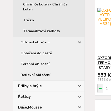
Chrániče kolen - Chrániče
kolen
Tričko
Termoaktivní kalhoty
Offroad oblečení
Oblečení do deště
OXFORD
TERMOP
Terénní oblečení
(STARÝ
583 K
Reflexní oblečení
482 Kč
b
Přilby a brýle
Řetězy
Duše,Mousse