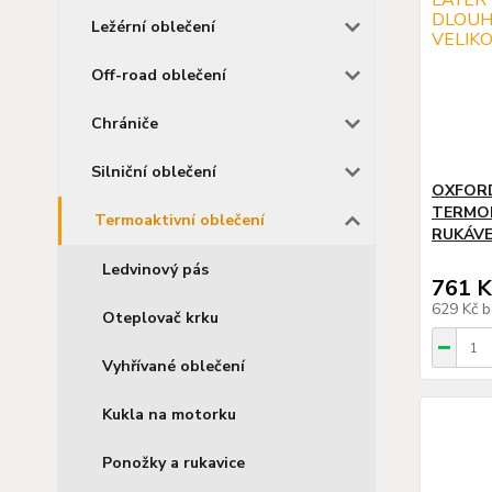
Ležérní oblečení
Off-road oblečení
Chrániče
Silniční oblečení
OXFORD
TERMO
Termoaktivní oblečení
RUKÁVE
Ledvinový pás
761 K
629 Kč
b
Oteplovač krku
Vyhřívané oblečení
Kukla na motorku
Ponožky a rukavice