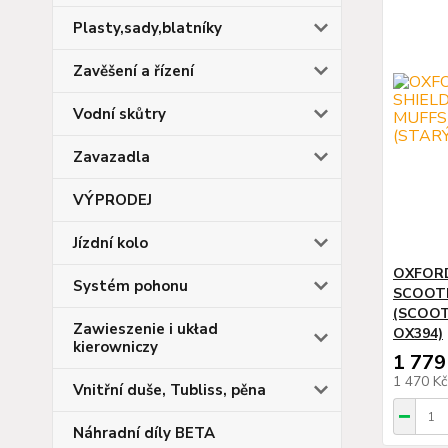
Plasty,sady,blatníky
Zavěšení a řízení
Vodní skůtry
Zavazadla
VÝPRODEJ
Jízdní kolo
OXFORD
Systém pohonu
SCOOTE
(SCOOT
Zawieszenie i układ
OX394)
kierowniczy
1 779
1 470 K
Vnitřní duše, Tubliss, pěna
Náhradní díly BETA