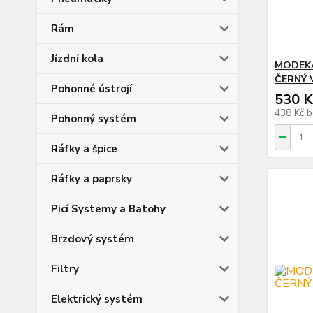
Rám
Jízdní kola
MODEKA
ČERNÝ 
Pohonné ústrojí
530 K
438 Kč
b
Pohonný systém
Ráfky a špice
Ráfky a paprsky
Picí Systemy a Batohy
Brzdový systém
Filtry
Elektrický systém