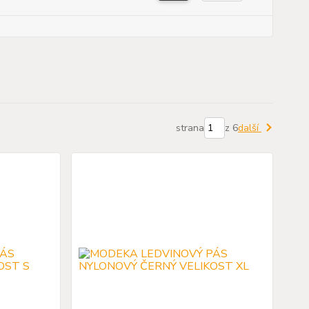
strana
z 6
další