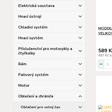
Elektrická soustava
Hnací ústrojí
Chladicí systém
MODEKA
VELIKO
Hnací systém
Příslušenství pro motocykly a
589 K
čtyřkolky
487 Kč
b
Rám
Palivový systém
Motor
Oblečení a chrániče
Oblečení pro volný čas