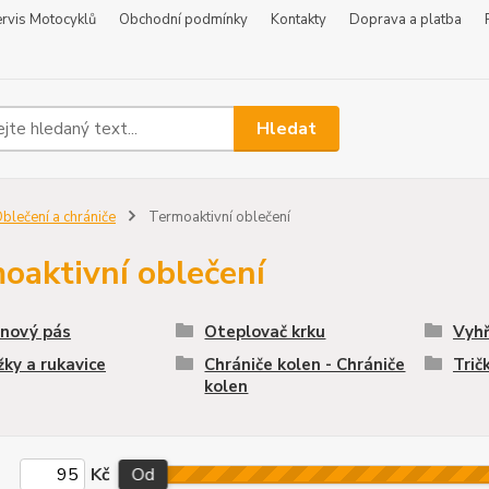
rvis Motocyklů
Obchodní podmínky
Kontakty
Doprava a platba
Hledat
blečení a chrániče
Termoaktivní oblečení
oaktivní oblečení
inový pás
Oteplovač krku
Vyhř
ky a rukavice
Chrániče kolen - Chrániče
Trič
kolen
Kč
Od