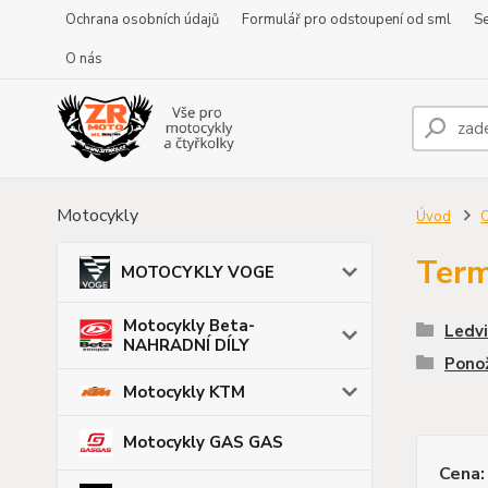
Ochrana osobních údajů
Formulář pro odstoupení od sml
Se
O nás
Motocykly
Úvod
O
Term
MOTOCYKLY VOGE
Motocykly Beta-
Ledv
NAHRADNÍ DÍLY
Ponož
Motocykly KTM
Motocykly GAS GAS
Cena: