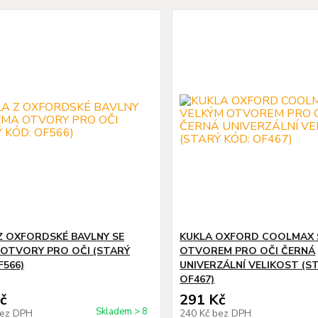
Z OXFORDSKÉ BAVLNY SE
KUKLA OXFORD COOLMAX 
OTVORY PRO OČI (STARÝ
OTVOREM PRO OČI ČERNÁ
F566)
UNIVERZÁLNÍ VELIKOST (S
OF467)
č
291 Kč
Skladem > 8
ez DPH
240 Kč
bez DPH