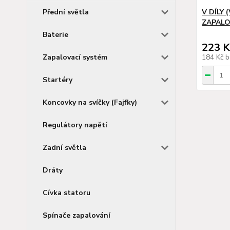
Přední světla
V DÍLY 
ZAPALO
Baterie
223 K
Zapalovací systém
184 Kč
b
Startéry
Koncovky na svíčky (Fajfky)
Regulátory napětí
Zadní světla
Dráty
Cívka statoru
Spínače zapalování