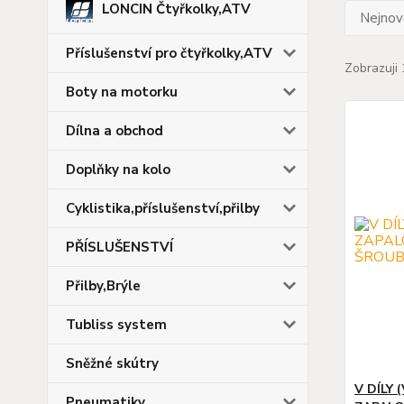
LONCIN Čtyřkolky,ATV
Nejnově
Příslušenství pro čtyřkolky,ATV
Zobrazuji 
Boty na motorku
Dílna a obchod
Doplňky na kolo
Cyklistika,příslušenství,přilby
PŘÍSLUŠENSTVÍ
Přilby,Brýle
Tubliss system
Sněžné skútry
V DÍLY 
Pneumatiky