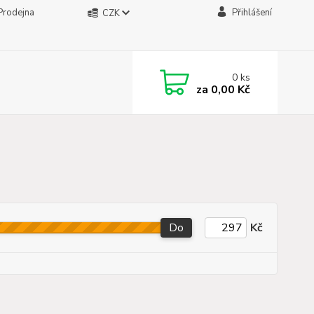
Prodejna
Přihlášení
CZK
0
ks
za
0,00 Kč
Do
Kč