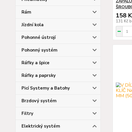
ZAPALO
ŠROUBO
Rám
158 K
131 Kč
b
Jízdní kola
Pohonné ústrojí
Pohonný systém
Ráfky a špice
Ráfky a paprsky
Picí Systemy a Batohy
Brzdový systém
Filtry
Elektrický systém