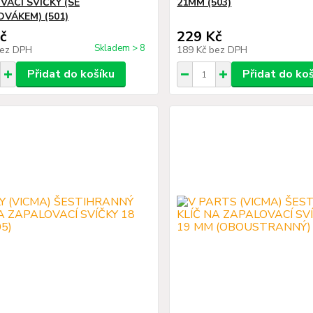
VACÍ SVÍČKY (SE
21MM (503)
VÁKEM) (501)
č
229 Kč
Skladem > 8
ez DPH
189 Kč
bez DPH
Přidat do košíku
Přidat do ko