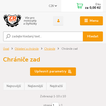
0
ks
CZK
za
0,00 Kč
Menu
Hledat
Úvod
Oblečení a chrániče
Chrániče
Chrániče zad
Chrániče zad
Upřesnit parametry
Nejnovější
Nejlevnější
Nejdražší
Zobrazuji 1-10 z 10
strana
z 1