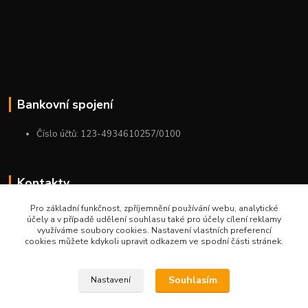
Bankovní spojení
Číslo účtů: 123-4934610257/0100
Kontakty
Pro základní funkčnost, zpříjemnění používání webu, analytické
+420 775 954 963
účely a v případě udělení souhlasu také pro účely cílení reklamy
9:00-12:00-13:00-16:00
využíváme soubory cookies. Nastavení vlastních preferencí
cookies můžete kdykoli upravit odkazem ve spodní části stránek.
ktm.ostrava@email.cz
Souhlasím
Nastavení