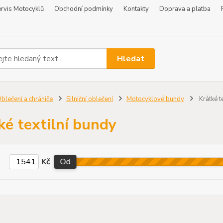
rvis Motocyklů
Obchodní podmínky
Kontakty
Doprava a platba
Hledat
blečení a chrániče
Silniční oblečení
Motocyklové bundy
Krátké t
ké textilní bundy
Kč
Od