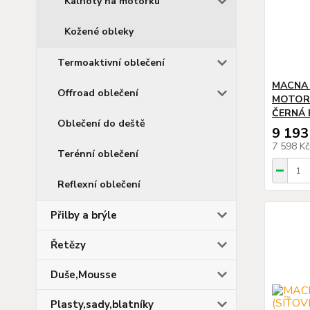
Kalhoty na motorku
Kožené obleky
Termoaktivní oblečení
MACNA 
Offroad oblečení
MOTORK
ČERNÁ 
Oblečení do deště
9 193
7 598 K
Terénní oblečení
Reflexní oblečení
Přilby a brýle
Řetězy
Duše,Mousse
Plasty,sady,blatníky