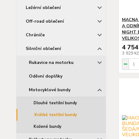
Ležérní oblečení
MACNA 
Off-road oblečení
A ODNÍ
NIGHT 
Chrániče
VELIKO
4 754
Silniční oblečení
3 929 K
Rukavice na motorku
Oděvní doplňky
Motocyklové bundy
Dlouhé textilní bundy
Krátké textilní bundy
Kožené bundy