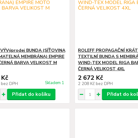
VÝVýprodej BUNDA (SÍŤOVINA
ROLEFF PROPAGAČNÍ KRÁ
MATELNÁ MEMBRÁNA) EMPIRE
TEXTILNÍ BUNDA S MEMBR
ERNÁ BARVA VELIKOST M
WIND-TEX MODEL RIGA BA
ČERNÁ VELIKOST 4XL
 Kč
2 672 Kč
Skladem 1
č
bez DPH
2 208 Kč
bez DPH
Přidat do košíku
Přidat do ko