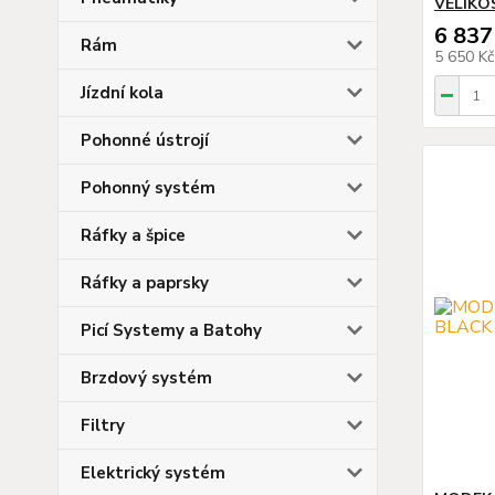
VELIKO
6 837
Rám
5 650 K
Jízdní kola
Pohonné ústrojí
Pohonný systém
Ráfky a špice
Ráfky a paprsky
Picí Systemy a Batohy
Brzdový systém
Filtry
Elektrický systém