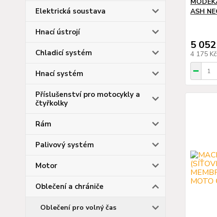
MODEKA
Elektrická soustava
ASH NE
Hnací ústrojí
5 052
Chladicí systém
4 175 K
Hnací systém
Příslušenství pro motocykly a
čtyřkolky
Rám
Palivový systém
Motor
Oblečení a chrániče
Oblečení pro volný čas