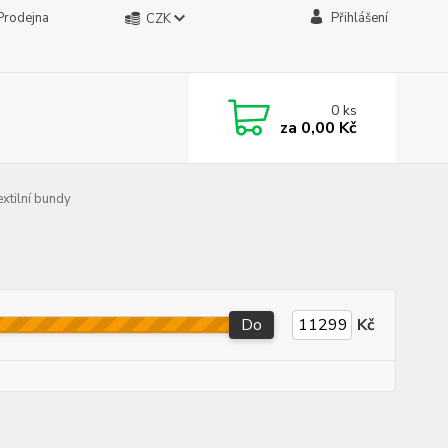
Prodejna
Přihlášení
CZK
0
ks
za
0,00 Kč
extilní bundy
Do
Kč