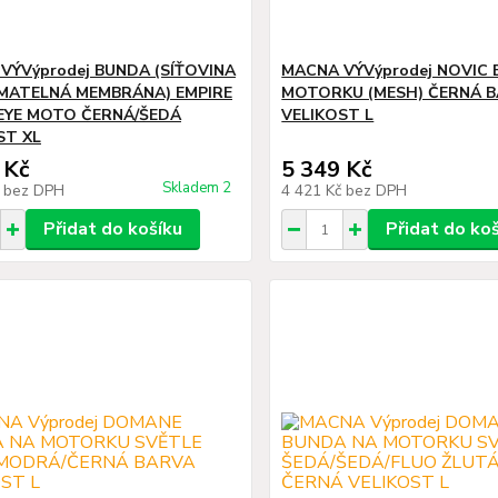
VÝVýprodej BUNDA (SÍŤOVINA
MACNA VÝVýprodej NOVIC
MATELNÁ MEMBRÁNA) EMPIRE
MOTORKU (MESH) ČERNÁ 
EYE MOTO ČERNÁ/ŠEDÁ
VELIKOST L
ST XL
 Kč
5 349 Kč
Skladem 2
č
bez DPH
4 421 Kč
bez DPH
Přidat do košíku
Přidat do ko