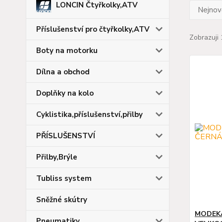
LONCIN Čtyřkolky,ATV
Nejnově
Příslušenství pro čtyřkolky,ATV
Zobrazuji 
Boty na motorku
Dílna a obchod
Doplňky na kolo
Cyklistika,příslušenství,přilby
PŘÍSLUŠENSTVÍ
Přilby,Brýle
Tubliss system
Sněžné skútry
MODEKA
Pneumatiky