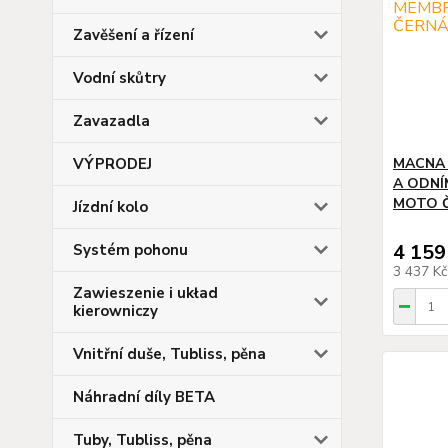
Zavěšení a řízení
Vodní skůtry
Zavazadla
VÝPRODEJ
MACNA 
A ODNÍ
MOTO Č
Jízdní kolo
4 159
Systém pohonu
3 437 K
Zawieszenie i układ
kierowniczy
Vnitřní duše, Tubliss, pěna
Náhradní díly BETA
Tuby, Tubliss, pěna