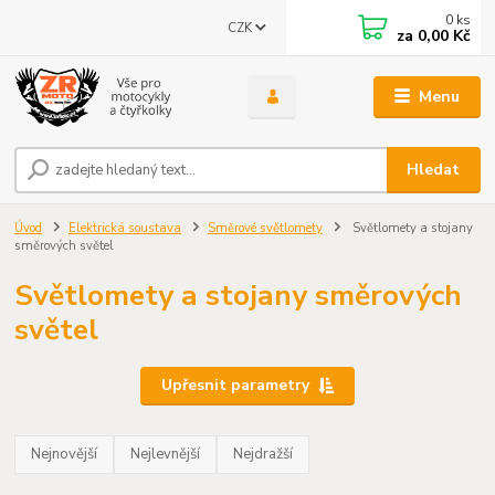
0
ks
CZK
za
0,00 Kč
Menu
Hledat
Úvod
Elektrická soustava
Směrové světlomety
Světlomety a stojany
směrových světel
Světlomety a stojany směrových
světel
Upřesnit parametry
Nejnovější
Nejlevnější
Nejdražší