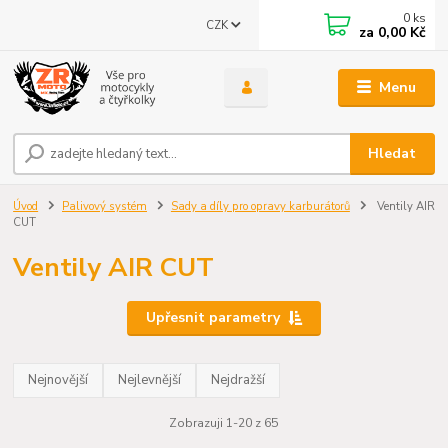
0
ks
CZK
za
0,00 Kč
Menu
Hledat
Úvod
Palivový systém
Sady a díly pro opravy karburátorů
Ventily AIR
CUT
Ventily AIR CUT
Upřesnit parametry
Nejnovější
Nejlevnější
Nejdražší
Zobrazuji 1-20 z 65