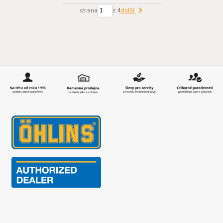
strana
z 4
další