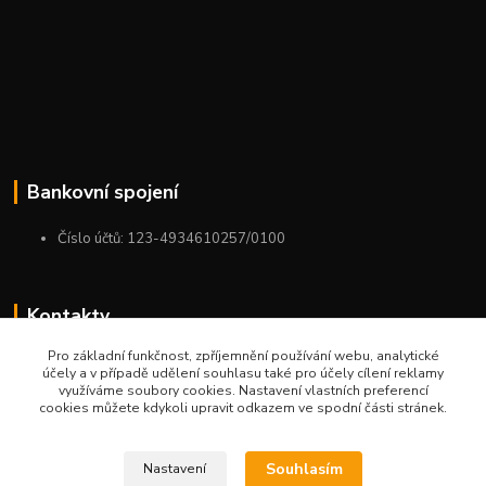
Bankovní spojení
Číslo účtů: 123-4934610257/0100
Kontakty
Pro základní funkčnost, zpříjemnění používání webu, analytické
+420 775 954 963
účely a v případě udělení souhlasu také pro účely cílení reklamy
9:00-12:00-13:00-16:00
využíváme soubory cookies. Nastavení vlastních preferencí
cookies můžete kdykoli upravit odkazem ve spodní části stránek.
ktm.ostrava@email.cz
Souhlasím
Nastavení