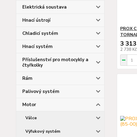
Elektrická soustava
Hnací ústrojí
PROX C
Chladicí systém
TORNADO
3 313
Hnací systém
2 738 K
Příslušenství pro motocykly a
čtyřkolky
Rám
Palivový systém
Motor
Válce
Výfukový systém