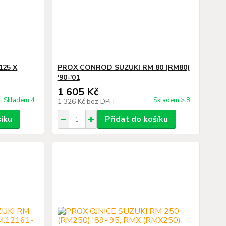
125 X
PROX CONROD SUZUKI RM 80 (RM80)
'90-'01
1 605 Kč
Skladem 4
Skladem > 8
1 326 Kč
bez DPH
šíku
Přidat do košíku