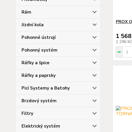
Rám
PROX O
Jízdní kola
1 568
Pohonné ústrojí
1 296 K
Pohonný systém
Ráfky a špice
Ráfky a paprsky
Picí Systemy a Batohy
Brzdový systém
Filtry
Elektrický systém