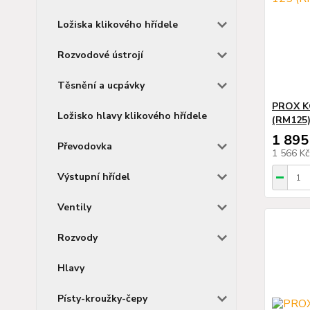
Ložiska klikového hřídele
Rozvodové ústrojí
Těsnění a ucpávky
PROX K
Ložisko hlavy klikového hřídele
(RM125) 
1 895
Převodovka
1 566 K
Výstupní hřídel
Ventily
Rozvody
Hlavy
Písty-kroužky-čepy