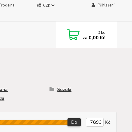
Prodejna
Přihlášení
CZK
0
ks
za
0,00 Kč
aha
Suzuki
da
Do
Kč