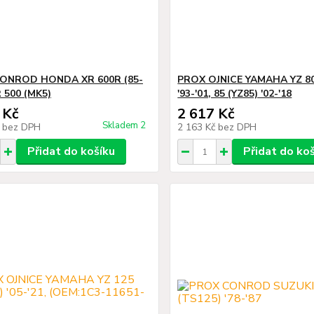
ONROD HONDA XR 600R (85-
PROX OJNICE YAMAHA YZ 80
R 500 (MK5)
'93-'01, 85 (YZ85) '02-'18
 Kč
2 617 Kč
Skladem 2
č
bez DPH
2 163 Kč
bez DPH
Přidat do košíku
Přidat do ko