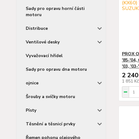
Sady pro opravu horní části
motoru
Distribuce
Ventilové desky
PROX O
Vyvažovací hřídel
'85-'04,
'03, '03-
Sady pro opravu dna motoru
2 240
1 851 K
ojnice
Šrouby a svíčky motoru
Písty
Těsnění a těsnicí prvky
Řemen pohonu olejového