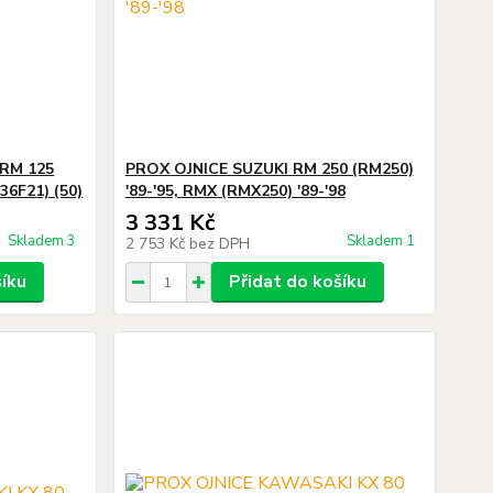
RM 125
PROX OJNICE SUZUKI RM 250 (RM250)
36F21) (50)
'89-'95, RMX (RMX250) '89-'98
3 331 Kč
Skladem 3
Skladem 1
2 753 Kč
bez DPH
šíku
Přidat do košíku