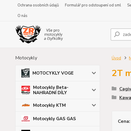
Ochrana osobních údajů
Formulář pro odstoupení od sml
Se
O nás
Motocykly
Úvod
2T m
MOTOCYKLY VOGE
Motocykly Beta-
Cagi
NAHRADNÍ DÍLY
Kawa
Motocykly KTM
Motocykly GAS GAS
Cena: