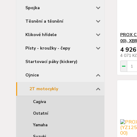
Spojka
Těsnění a těsnění
Klikové hřídele
PROX C
00), XB
Písty - kroužky - čepy
4 926
4 071 K
Startovací páky (kickery)
Ojnice
2T motocykly
Cagiva
Ostatní
Yamaha
Suzuki