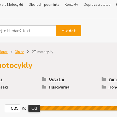
rvis Motocyklů
Obchodní podmínky
Kontakty
Doprava a platba
Hledat
Motor
Ojnice
2T motocykly
otocykly
va
Ostatní
Yam
saki
Husqvarna
Hon
Kč
Od