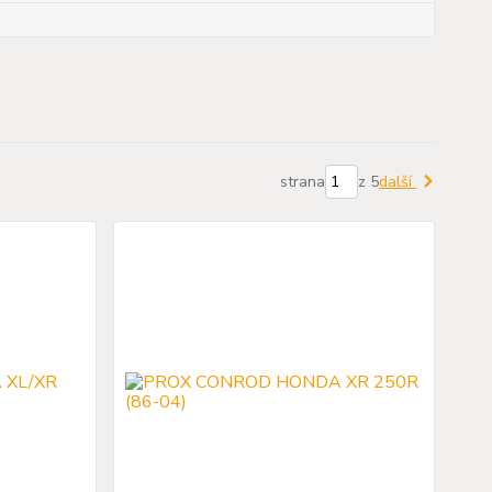
strana
z 5
další