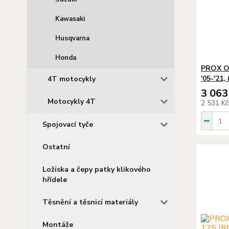
Kawasaki
Husqvarna
Honda
PROX O
'05-'21
4T motocykly
3 063
Motocykly 4T
2 531 K
Spojovací tyče
Ostatní
Ložiska a čepy patky klikového
hřídele
Těsnění a těsnicí materiály
Montáže