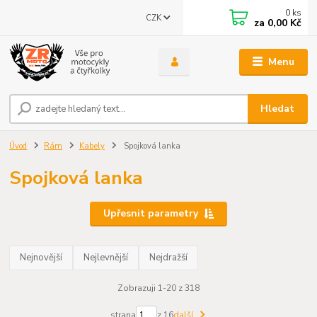
0
ks
CZK
za
0,00 Kč
Menu
Hledat
Úvod
Rám
Kabely
Spojková lanka
Spojková lanka
Upřesnit parametry
Nejnovější
Nejlevnější
Nejdražší
Zobrazuji 1-20 z 318
strana
z 16
další