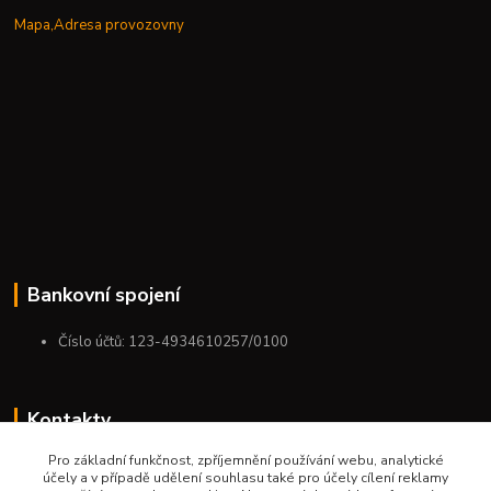
Mapa,Adresa provozovny
Bankovní spojení
Číslo účtů: 123-4934610257/0100
Kontakty
Pro základní funkčnost, zpříjemnění používání webu, analytické
+420 775 954 963
účely a v případě udělení souhlasu také pro účely cílení reklamy