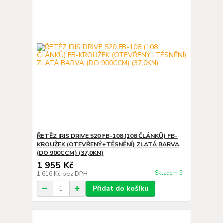
ŘETĚZ IRIS DRIVE 520 FB-108 (108 ČLÁNKŮ) FB-
KROUŽEK (OTEVŘENÝ+TĚSNĚNÍ) ZLATÁ BARVA
(DO 900CCM) (37,0KN)
1 955 Kč
Skladem 5
1 616 Kč
bez DPH
Přidat do košíku