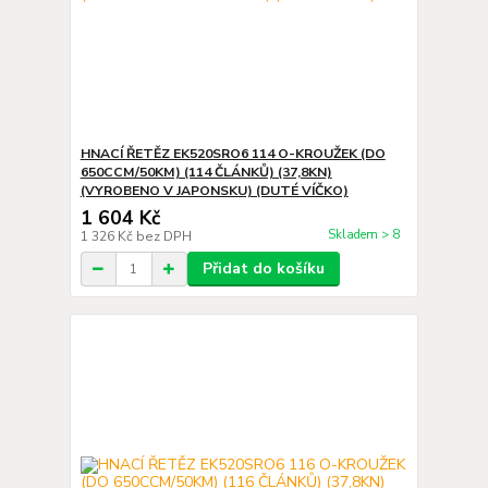
HNACÍ ŘETĚZ EK520SRO6 114 O-KROUŽEK (DO
650CCM/50KM) (114 ČLÁNKŮ) (37,8KN)
(VYROBENO V JAPONSKU) (DUTÉ VÍČKO)
1 604 Kč
Skladem > 8
1 326 Kč
bez DPH
Přidat do košíku