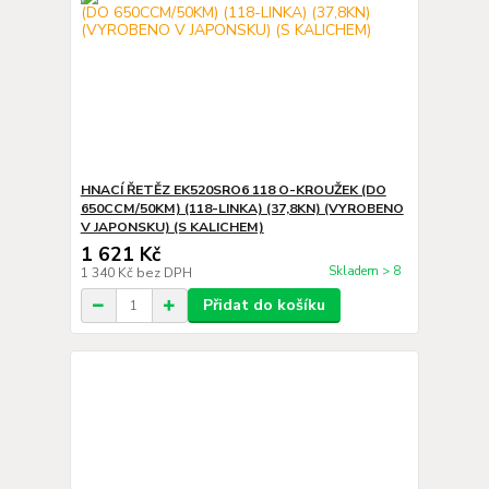
HNACÍ ŘETĚZ EK520SRO6 118 O-KROUŽEK (DO
650CCM/50KM) (118-LINKA) (37,8KN) (VYROBENO
V JAPONSKU) (S KALICHEM)
1 621 Kč
Skladem > 8
1 340 Kč
bez DPH
Přidat do košíku