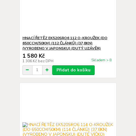
HNACÍ ŘETĚZ EK520SRO6 112 O-KROUŽEK (DO
650CCM/50KM) (112 ČLÁNKŮ) (37,8KN)
(VYROBENO V JAPONSKU) (DUTÝ UZÁVĚR)
1 580 Kč
Skladem > 8
1 306 Kč
bez DPH
Přidat do košíku