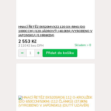
HNACÍ ŘETĚZ EK520MVXZ2 120 QX-RING (DO
1000CCM) (120-JÁDROVÝ) (40.0KN) (VYROBENO V
JAPONSKU) (S HRNKEM)
2 553 Kč
Skladem > 8
2 110 Kč
bez DPH
Přidat do košíku