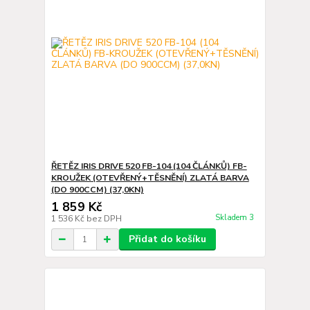
ŘETĚZ IRIS DRIVE 520 FB-104 (104 ČLÁNKŮ) FB-
KROUŽEK (OTEVŘENÝ+TĚSNĚNÍ) ZLATÁ BARVA
(DO 900CCM) (37,0KN)
1 859 Kč
Skladem 3
1 536 Kč
bez DPH
Přidat do košíku