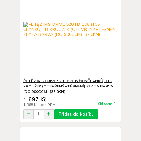
ŘETĚZ IRIS DRIVE 520 FB-106 (106 ČLÁNKŮ) FB-
KROUŽEK (OTEVŘENÝ+TĚSNĚNÍ) ZLATÁ BARVA
(DO 900CCM) (37,0KN)
1 897 Kč
Skladem 3
1 568 Kč
bez DPH
Přidat do košíku