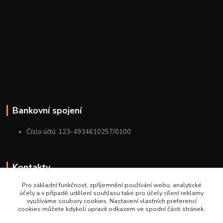
Bankovní spojení
Číslo účtů: 123-4934610257/0100
Kontakty
Pro základní funkčnost, zpříjemnění používání webu, analytické
+420 775 954 963
účely a v případě udělení souhlasu také pro účely cílení reklamy
9:00-12:00-13:00-16:00
využíváme soubory cookies. Nastavení vlastních preferencí
cookies můžete kdykoli upravit odkazem ve spodní části stránek.
ktm.ostrava@email.cz