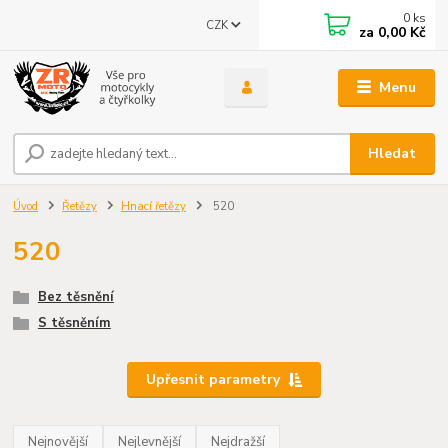
0
ks
CZK
za
0,00 Kč
Menu
Hledat
Úvod
Řetězy
Hnací řetězy
520
520
Bez těsnění
S těsněním
Upřesnit parametry
Nejnovější
Nejlevnější
Nejdražší