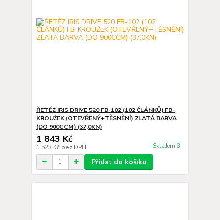
ŘETĚZ IRIS DRIVE 520 FB-102 (102 ČLÁNKŮ) FB-
KROUŽEK (OTEVŘENÝ+TĚSNĚNÍ) ZLATÁ BARVA
(DO 900CCM) (37,0KN)
1 843 Kč
Skladem 3
1 523 Kč
bez DPH
Přidat do košíku