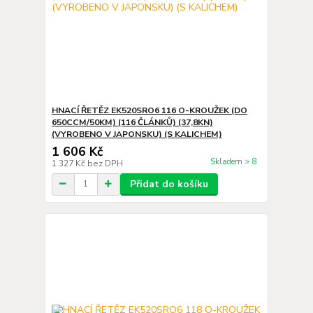
HNACÍ ŘETĚZ EK520SRO6 116 O-KROUŽEK (DO
650CCM/50KM) (116 ČLÁNKŮ) (37,8KN)
(VYROBENO V JAPONSKU) (S KALICHEM)
1 606 Kč
Skladem > 8
1 327 Kč
bez DPH
Přidat do košíku