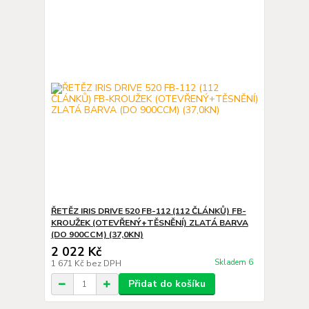
ŘETĚZ IRIS DRIVE 520 FB-112 (112 ČLÁNKŮ) FB-
KROUŽEK (OTEVŘENÝ+TĚSNĚNÍ) ZLATÁ BARVA
(DO 900CCM) (37,0KN)
2 022 Kč
Skladem 6
1 671 Kč
bez DPH
Přidat do košíku