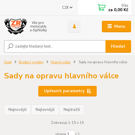
0
ks
CZK
za
0,00 Kč
Menu
Hledat
Úvod
Brzdový systém
Hlavní válec
Sady na opravu hlavního válce
Sady na opravu hlavního válce
Upřesnit parametry
Nejnovější
Nejlevnější
Nejdražší
Zobrazuji 1-15 z 15
strana
z 1