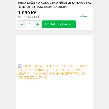
PROX LOŽISKO KLIKOVÉHO HŘÍDELE YAMAHA YFZ
450R '09-24 (30X76X19) (SX06C84)
1 099 Kč
Skladem 5
908 Kč
bez DPH
Přidat do košíku