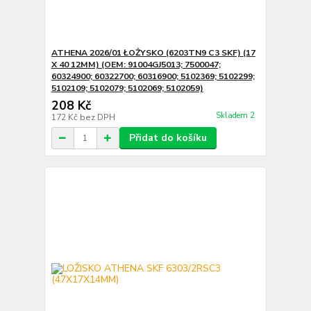
ATHENA 2026/01 ŁOŻYSKO (6203TN9 C3 SKF) (17
X 40 12MM) (OEM: 91004GJ5013; 7500047;
60324900; 60322700; 60316900; 5102369; 5102299;
5102109; 5102079; 5102069; 5102059)
208 Kč
Skladem 2
172 Kč
bez DPH
Přidat do košíku