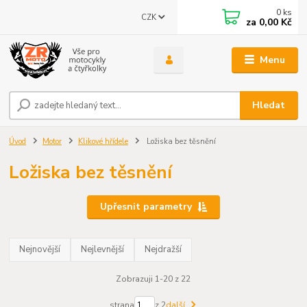
0
ks
CZK
za
0,00 Kč
Menu
Hledat
Úvod
Motor
Klikové hřídele
Ložiska bez těsnění
Ložiska bez těsnění
Upřesnit parametry
Nejnovější
Nejlevnější
Nejdražší
Zobrazuji 1-20 z 22
strana
z 2
další