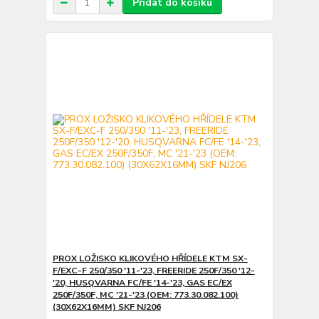
Přidat do košíku
PROX LOŽISKO KLIKOVÉHO HŘÍDELE KTM SX-
F/EXC-F 250/350 '11-'23, FREERIDE 250F/350 '12-
'20, HUSQVARNA FC/FE '14-'23, GAS EC/EX
250F/350F, MC '21-'23 (OEM: 773.30.082.100)
(30X62X16MM) SKF NJ206