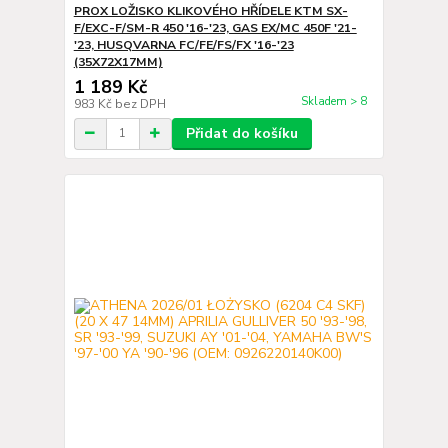
PROX LOŽISKO KLIKOVÉHO HŘÍDELE KTM SX-
F/EXC-F/SM-R 450 '16-'23, GAS EX/MC 450F '21-
'23, HUSQVARNA FC/FE/FS/FX '16-'23
(35X72X17MM)
1 189 Kč
Skladem > 8
983 Kč
bez DPH
Přidat do košíku