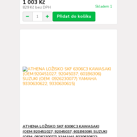
1 003 Kč
Skladem 1
829 Kč
bez DPH
Přidat do košíku
ATHENA LOŽISKO SKF 6306C3 KAWASAKI
(OEM:920451027; 92045037; 601B6306) SUZUKI
(OEM: 0926230077) YAMAHA 9330630622;