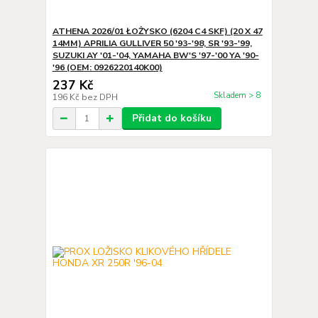
ATHENA 2026/01 ŁOŻYSKO (6204 C4 SKF) (20 X 47
14MM) APRILIA GULLIVER 50 '93-'98, SR '93-'99,
SUZUKI AY '01-'04, YAMAHA BW'S '97-'00 YA '90-
'96 (OEM: 0926220140K00)
237 Kč
Skladem > 8
196 Kč
bez DPH
Přidat do košíku