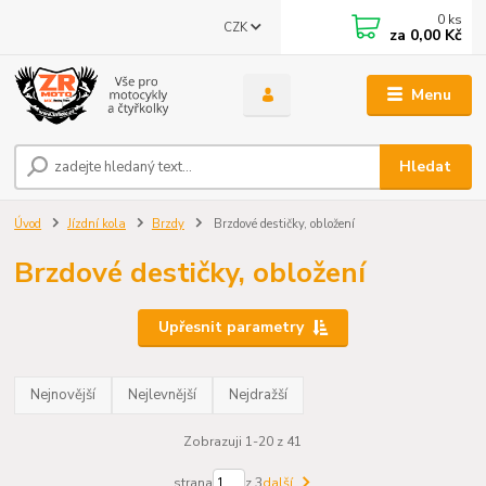
0
ks
CZK
za
0,00 Kč
Menu
Hledat
Úvod
Jízdní kola
Brzdy
Brzdové destičky, obložení
Brzdové destičky, obložení
Upřesnit parametry
Nejnovější
Nejlevnější
Nejdražší
Zobrazuji 1-20 z 41
strana
z 3
další