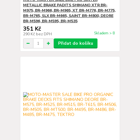
METALLIC BRAKE PADITS SHIMANO XTR BR-
M975, BR-M966, BR-M965, XT BR-M776, BR-M775,
BR-M765, SLX BR-M665, SAINT BR-M800, DEORE
BR-M596, BR-M595, BR-M535
351 Kč
Skladem > 8
290 Kč
bez DPH
Přidat do košíku