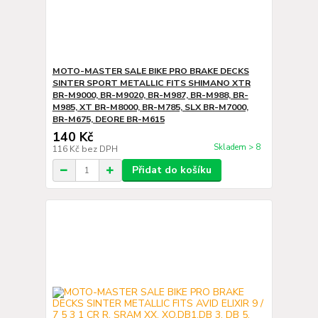
MOTO-MASTER SALE BIKE PRO BRAKE DECKS
SINTER SPORT METALLIC FITS SHIMANO XTR
BR-M9000, BR-M9020, BR-M987, BR-M988, BR-
M985, XT BR-M8000, BR-M785, SLX BR-M7000,
BR-M675, DEORE BR-M615
140 Kč
Skladem > 8
116 Kč
bez DPH
Přidat do košíku