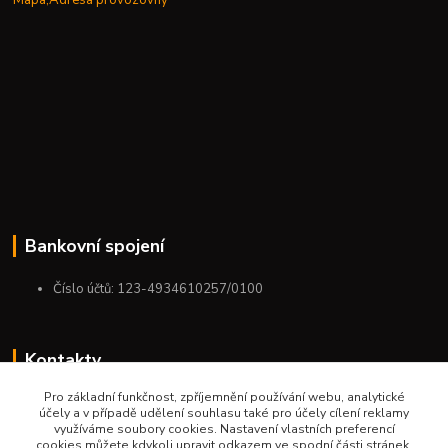
Bankovní spojení
Číslo účtů: 123-4934610257/0100
Kontakty
Pro základní funkčnost, zpříjemnění používání webu, analytické
+420 775 954 963
účely a v případě udělení souhlasu také pro účely cílení reklamy
9:00-12:00-13:00-16:00
využíváme soubory cookies. Nastavení vlastních preferencí
cookies můžete kdykoli upravit odkazem ve spodní části stránek.