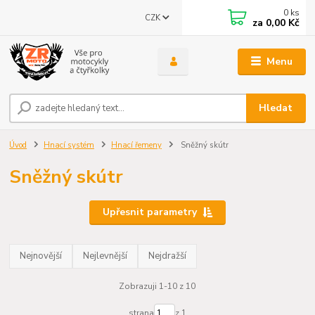
0
ks
CZK
za
0,00 Kč
Menu
Hledat
Úvod
Hnací systém
Hnací řemeny
Sněžný skútr
Sněžný skútr
Upřesnit parametry
Nejnovější
Nejlevnější
Nejdražší
Zobrazuji 1-10 z 10
strana
z 1