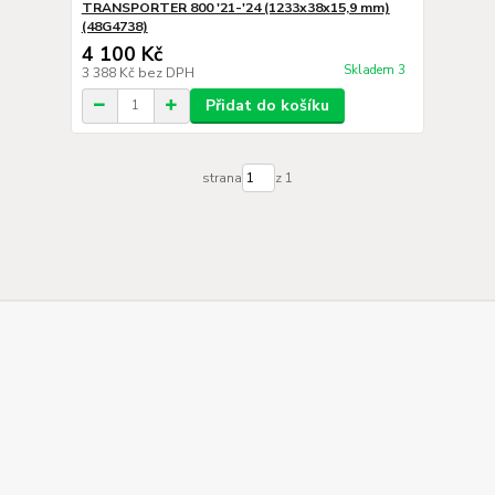
TRANSPORTER 800 '21-'24 (1233x38x15,9 mm)
(48G4738)
4 100 Kč
Skladem 3
3 388 Kč
bez DPH
Přidat do košíku
strana
z 1