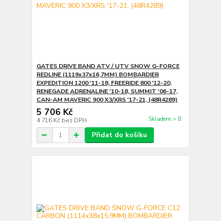
GATES DRIVE BAND ATV / UTV SNOW G-FORCE
REDLINE (1119x37x16,7MM) BOMBARDIER
EXPEDITION 1200 '11-18, FREERIDE 800 '12-20,
RENEGADE ADRENALINE '10-18, SUMMIT '06-17,
CAN-AM MAVERIC 900 X3/XRS '17-21, (48R4289)
5 706 Kč
Skladem > 8
4 716 Kč
bez DPH
Přidat do košíku