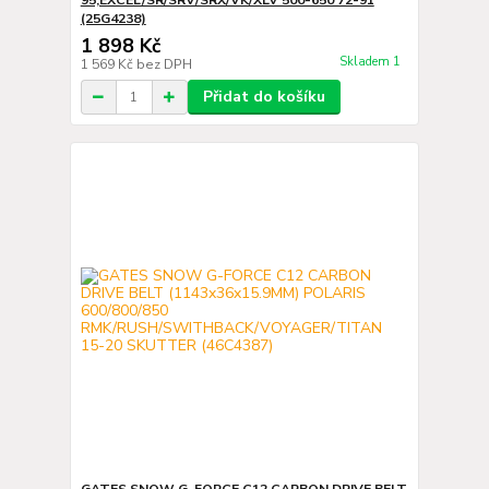
95,EXCEL/SR/SRV/SRX/VK/XLV 500-650 72-91
(25G4238)
1 898 Kč
Skladem 1
1 569 Kč
bez DPH
Přidat do košíku
GATES SNOW G-FORCE C12 CARBON DRIVE BELT