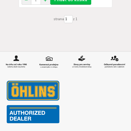
strana
z 1