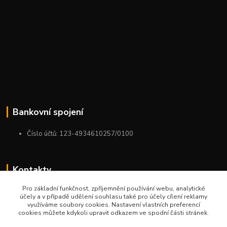
Bankovní spojení
Číslo účtů: 123-4934610257/0100
Kontakty
Pro základní funkčnost, zpříjemnění používání webu, analytické
+420 775 954 963
účely a v případě udělení souhlasu také pro účely cílení reklamy
9:00-12:00-13:00-16:00
využíváme soubory cookies. Nastavení vlastních preferencí
cookies můžete kdykoli upravit odkazem ve spodní části stránek.
ktm.ostrava@email.cz