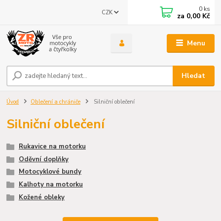
0
ks
CZK
za
0,00 Kč
Menu
Hledat
Úvod
Oblečení a chrániče
Silniční oblečení
Silniční oblečení
Rukavice na motorku
Oděvní doplňky
Motocyklové bundy
Kalhoty na motorku
Kožené obleky