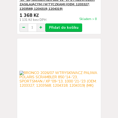
ZASILAJĄCYM I WTYCZKAMI (OEM: 1203327;
1203568; 1204318; 1204319)
1 368 Kč
Skladem > 8
1 131 Kč
bez DPH
Přidat do košíku