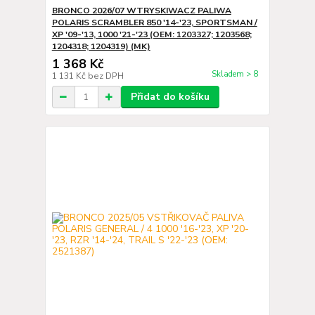
BRONCO 2026/07 WTRYSKIWACZ PALIWA
POLARIS SCRAMBLER 850 '14-'23, SPORTSMAN /
XP '09-'13, 1000 '21-'23 (OEM: 1203327; 1203568;
1204318; 1204319) (MK)
1 368 Kč
Skladem > 8
1 131 Kč
bez DPH
Přidat do košíku