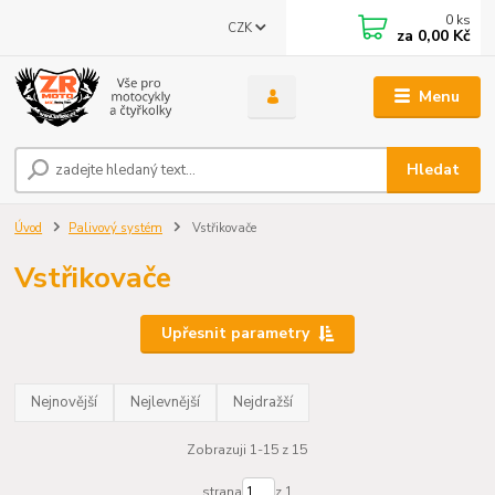
0
ks
CZK
za
0,00 Kč
Menu
Hledat
Úvod
Palivový systém
Vstřikovače
Vstřikovače
Upřesnit parametry
Nejnovější
Nejlevnější
Nejdražší
Zobrazuji 1-15 z 15
strana
z 1