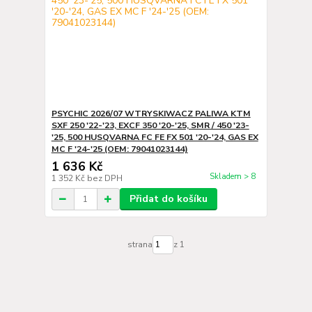
PSYCHIC 2026/07 WTRYSKIWACZ PALIWA KTM
SXF 250 '22-'23, EXCF 350 '20-'25, SMR / 450 '23-
'25, 500 HUSQVARNA FC FE FX 501 '20-'24, GAS EX
MC F '24-'25 (OEM: 79041023144)
1 636 Kč
Skladem > 8
1 352 Kč
bez DPH
Přidat do košíku
strana
z 1