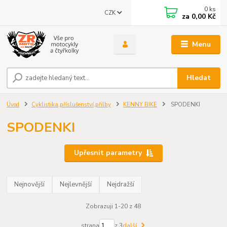
0
ks
CZK
za
0,00 Kč
Menu
Hledat
Úvod
Cyklistika,příslušenství,přilby
KENNY BIKE
SPODENKI
SPODENKI
Upřesnit parametry
Nejnovější
Nejlevnější
Nejdražší
Zobrazuji 1-20 z 48
strana
z 3
další