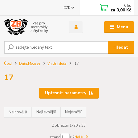
0
ks
CZK
za
0,00 Kč
Menu
Hledat
Úvod
Duše,Mousse
Vnitřní duše
17
17
Upřesnit parametry
Nejnovější
Nejlevnější
Nejdražší
Zobrazuji 1-20 z 33
strana
z 2
další