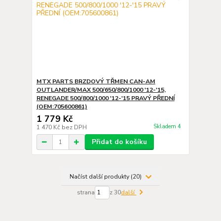
MTX PARTS BRZDOVÝ TŘMEN CAN-AM
OUTLANDER/MAX 500/650/800/1000 '12-'15,
RENEGADE 500/800/1000 '12-'15 PRAVÝ PŘEDNÍ
(OEM:705600861)
1 779 Kč
Skladem 4
1 470 Kč
bez DPH
Přidat do košíku
Načíst další produkty (20)
strana
z 30
další