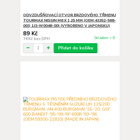
ODVZDUŠŇOVACÍ OTVOR BRZDOVÉHO TŘMENU
TOURMAX NISSIN M8 X 1,25 MM (OEM:43352-568-
003; 1J3-W0048-00) (VYROBENO V JAPONSKU)
89 Kč
Skladem > 8
74 Kč
bez DPH
Přidat do košíku