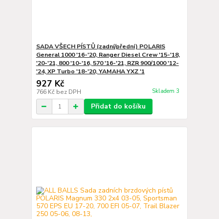
SADA VŠECH PÍSTŮ (zadní/přední) POLARIS
General 1000 '16-'20, Ranger Diesel Crew '15-'18,
'20-'21, 800 '10-'16, 570 '16-'21, RZR 900/1000 '12-
'24, XP Turbo '18-'20, YAMAHA YXZ '1
927 Kč
Skladem 3
766 Kč
bez DPH
Přidat do košíku