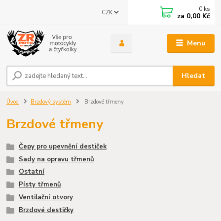
0
ks
CZK
za
0,00 Kč
Menu
Hledat
Úvod
Brzdový systém
Brzdové třmeny
Brzdové třmeny
Čepy pro upevnění destiček
Sady na opravu třmenů
Ostatní
Písty třmenů
Ventilační otvory
Brzdové destičky