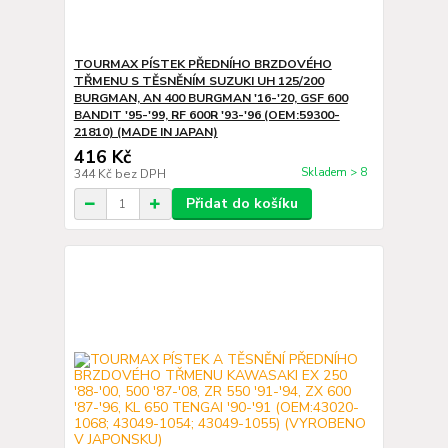
TOURMAX PÍSTEK PŘEDNÍHO BRZDOVÉHO
TŘMENU S TĚSNĚNÍM SUZUKI UH 125/200
BURGMAN, AN 400 BURGMAN '16-'20, GSF 600
BANDIT '95-'99, RF 600R '93-'96 (OEM:59300-
21810) (MADE IN JAPAN)
416 Kč
Skladem > 8
344 Kč
bez DPH
Přidat do košíku