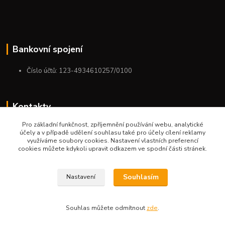
Bankovní spojení
Číslo účtů: 123-4934610257/0100
Kontakty
Pro základní funkčnost, zpříjemnění používání webu, analytické
+420 775 954 963
účely a v případě udělení souhlasu také pro účely cílení reklamy
9:00-12:00-13:00-16:00
využíváme soubory cookies. Nastavení vlastních preferencí
cookies můžete kdykoli upravit odkazem ve spodní části stránek.
ktm.ostrava@email.cz
Souhlasím
Nastavení
Souhlas můžete odmítnout
zde
.
Vytvořeno na
Eshop-rychle.cz