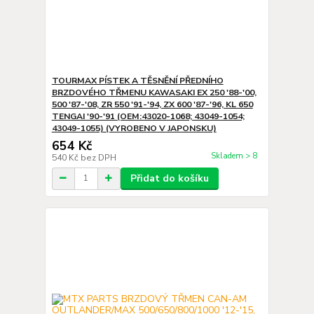
TOURMAX PÍSTEK A TĚSNĚNÍ PŘEDNÍHO
BRZDOVÉHO TŘMENU KAWASAKI EX 250 '88-'00,
500 '87-'08, ZR 550 '91-'94, ZX 600 '87-'96, KL 650
TENGAI '90-'91 (OEM:43020-1068; 43049-1054;
43049-1055) (VYROBENO V JAPONSKU)
654 Kč
Skladem > 8
540 Kč
bez DPH
Přidat do košíku