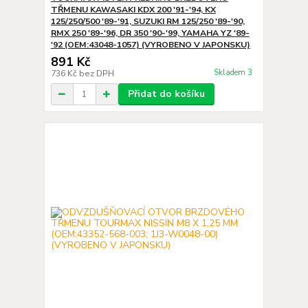
TŘMENU KAWASAKI KDX 200 '91-'94, KX
125/250/500 '89-'91, SUZUKI RM 125/250 '89-'90,
RMX 250 '89-'96, DR 350 '90-'99, YAMAHA YZ '89-
'92 (OEM:43048-1057) (VYROBENO V JAPONSKU)
891 Kč
Skladem 3
736 Kč
bez DPH
Přidat do košíku