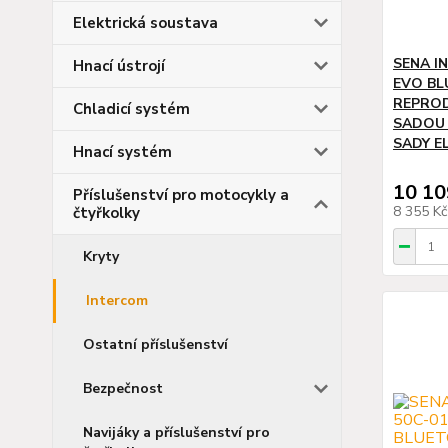
Elektrická soustava
SENA I
Hnací ústrojí
EVO BL
REPROD
Chladicí systém
SADOU 
SADY E
Hnací systém
10 10
Příslušenství pro motocykly a
8 355 K
čtyřkolky
Kryty
Intercom
Ostatní příslušenství
Bezpečnost
Navijáky a příslušenství pro