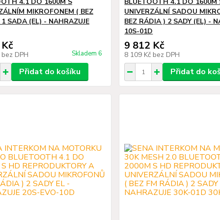
OTH 4.1 DO 1600M S
BLUETOOTH 4.1 DO 1600M 
ZÁLNÍM MIKROFONEM ( BEZ
UNIVERZÁLNÍ SADOU MIKR
 1 SADA (EL) - NAHRAZUJE
BEZ RÁDIA ) 2 SADY (EL) -
10S-01D
 Kč
9 812 Kč
Skladem 6
č
bez DPH
8 109 Kč
bez DPH
Přidat do košíku
Přidat do ko