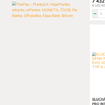
7 432
6 142 K
SLUCHÁ
PRO INT