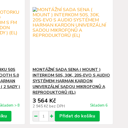
RKU 50S
MONTÁŽNÍ SADA SENA ( MOUNT )
OOTH 5.0
INTERKOM 50S, 30K, 20S-EVO S AUDIO
 HARMAN
SYSTÉMEM HARMAN KARDON
 2 SADY )
UNIVERZÁLNÍ SADOU MIKROFONŮ A
REPRODUKTORŮ (EL)
3 564 Kč
Skladem > 8
Skladem 6
2 945 Kč
bez DPH
šíku
Přidat do košíku