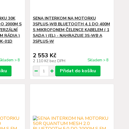
RKU 30K
SENA INTERKOM NA MOTORKU
DO 2000M S
3SPLUS-WB BLUETOOTH 4.1 DO 400M
ERZÁLNÍ
S MIKROFONEM ČELENCE KABELEM ( 1
M RÁDIA )
SADA ) (EL) - NAHRAZUJE 3S-WB A
0K-01D
3SPLUS-W
2 553 Kč
Skladem > 8
Skladem > 8
2 110 Kč
bez DPH
šíku
Přidat do košíku