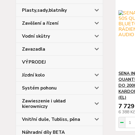
Plasty,sady,blatníky
Zavěšení a řízení
Vodní skůtry
Zavazadla
VÝPRODEJ
SENA I
Jízdní kolo
QUANTU
DO 200
Systém pohonu
KARDON
(EL)
Zawieszenie i układ
7 729
kierowniczy
6 388 K
Vnitřní duše, Tubliss, pěna
Náhradní díly BETA