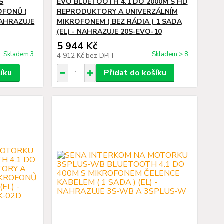
S
EVO BLUETOOTH 4.1 DO 2000M S HD
OFONŮ (
REPRODUKTORY A UNIVERZÁLNÍM
 NAHRAZUJE
MIKROFONEM ( BEZ RÁDIA ) 1 SADA
(EL) - NAHRAZUJE 20S-EVO-10
5 944 Kč
Skladem 3
Skladem > 8
4 912 Kč
bez DPH
šíku
Přidat do košíku