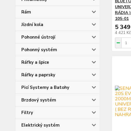
BLUETO
UNIVER
Rám
RÁDIA )
10S-01
Jízdní kola
5 349
4 421 K
Pohonné ústrojí
Pohonný systém
Ráfky a špice
Ráfky a paprsky
Picí Systemy a Batohy
Brzdový systém
Filtry
Elektrický systém