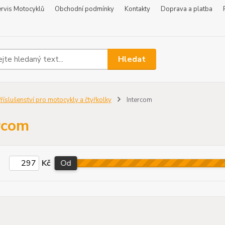
rvis Motocyklů
Obchodní podmínky
Kontakty
Doprava a platba
Hledat
říslušenství pro motocykly a čtyřkolky
Intercom
rcom
Kč
Od