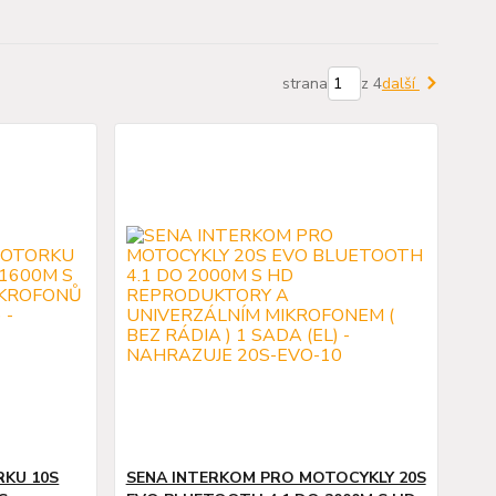
strana
z 4
další
RKU 10S
SENA INTERKOM PRO MOTOCYKLY 20S