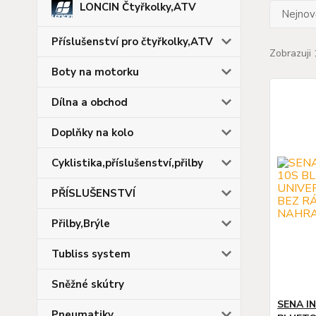
LONCIN Čtyřkolky,ATV
Nejnově
Příslušenství pro čtyřkolky,ATV
Zobrazuji 
Boty na motorku
Dílna a obchod
Doplňky na kolo
Cyklistika,příslušenství,přilby
PŘÍSLUŠENSTVÍ
Přilby,Brýle
Tubliss system
Sněžné skútry
SENA I
Pneumatiky