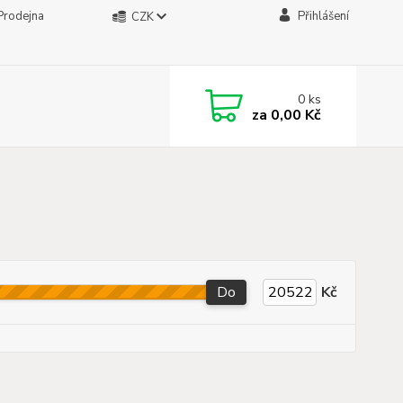
Prodejna
Přihlášení
CZK
0
ks
za
0,00 Kč
Do
Kč