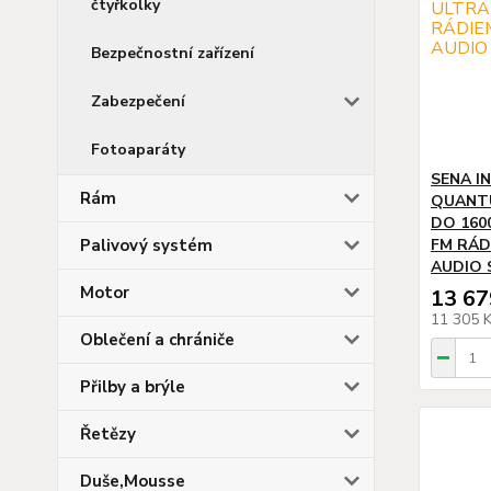
čtyřkolky
Bezpečnostní zařízení
Zabezpečení
Fotoaparáty
SENA I
Rám
QUANTU
DO 160
Palivový systém
FM RÁD
AUDIO S
Motor
13 67
11 305 
Oblečení a chrániče
Přilby a brýle
Řetězy
Duše,Mousse