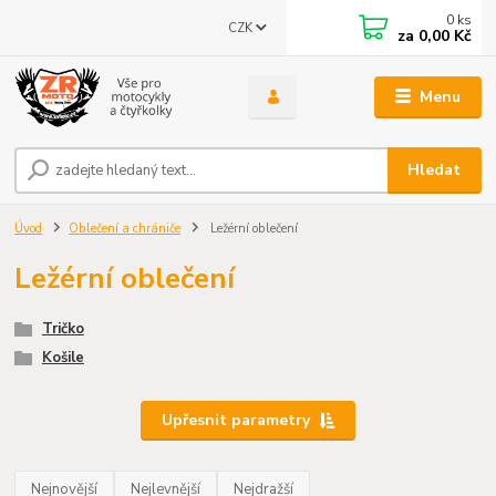
0
ks
CZK
za
0,00 Kč
Menu
Hledat
Úvod
Oblečení a chrániče
Ležérní oblečení
Ležérní oblečení
Tričko
Košile
Upřesnit parametry
Nejnovější
Nejlevnější
Nejdražší