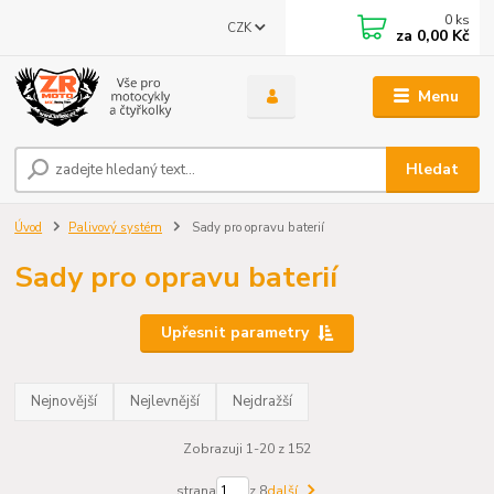
0
ks
CZK
za
0,00 Kč
Menu
Hledat
Úvod
Palivový systém
Sady pro opravu baterií
Sady pro opravu baterií
Upřesnit parametry
Nejnovější
Nejlevnější
Nejdražší
Zobrazuji 1-20 z 152
strana
z 8
další