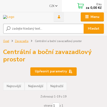
0
ks
CZK
za
0,00 Kč
Menu
Hledat
Úvod
Zavazadla
Centrální a boční zavazadlový prostor
Centrální a boční zavazadlový
prostor
Upřesnit parametry
Nejnovější
Nejlevnější
Nejdražší
Zobrazuji 1-19 z 19
strana
z 1