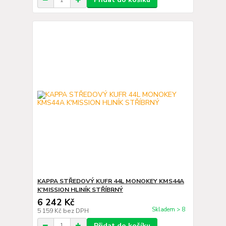
KAPPA STŘEDOVÝ KUFR 44L MONOKEY KMS44A
K'MISSION HLINÍK STŘÍBRNÝ
6 242 Kč
Skladem > 8
5 159 Kč
bez DPH
Přidat do košíku