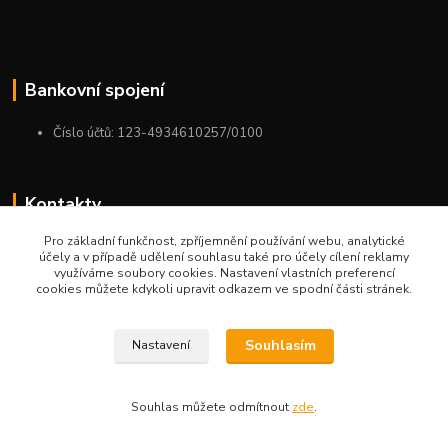
Bankovní spojení
Číslo účtů: 123-4934610257/0100
Kontakty
Pro základní funkčnost, zpříjemnění používání webu, analytické
+420 775 954 963
účely a v případě udělení souhlasu také pro účely cílení reklamy
9:00-12:00-13:00-16:00
využíváme soubory cookies. Nastavení vlastních preferencí
cookies můžete kdykoli upravit odkazem ve spodní části stránek.
ktm.ostrava@email.cz
Souhlasím
Nastavení
Souhlas můžete odmítnout
zde
.
Vytvořeno na
Eshop-rychle.cz