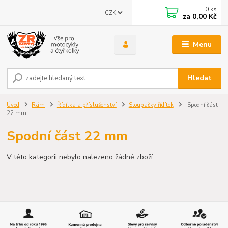
0
ks
CZK
za
0,00 Kč
Menu
Hledat
Úvod
Rám
Řídítka a příslušenství
Stoupačky řídítek
Spodní část
22 mm
Spodní část 22 mm
V této kategorii nebylo nalezeno žádné zboží.