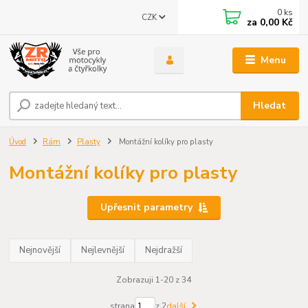
0
ks
CZK
za
0,00 Kč
Menu
Hledat
Úvod
Rám
Plasty
Montážní kolíky pro plasty
Montážní kolíky pro plasty
Upřesnit parametry
Nejnovější
Nejlevnější
Nejdražší
Zobrazuji 1-20 z 34
strana
z 2
další