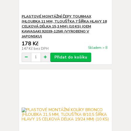
PLASTOVÉ MONTÁŽNÍ ČEPY TOURMAX
(HLOUBKA 11 MM, TLOUŠŤKA 7 ŠÍŘKA HLAVY 18
CELKOVÁ DÉLKA 15,3 MM) (10 KS) (OEM
KAWASAKI 92039-1256) (VYROBENO V
JAPONSKU)
178 Kč
Skladem > 8
147 Kč
bez DPH
Přidat do košíku