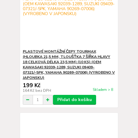
PLASTOVÉ MONTÁŽNÍ ČEPY TOURMAX
(HLOUBKA 21,5 MM, TLOUŠŤKA 7 ŠÍŘKA HLAVY
18 CELKOVÁ DÉLKA 23,5 MM) (10 KS) (OEM
KAWASAKI 92039-1289, SUZUKI 09409-
07321/-5PK, YAMAHA 90269-07006) (VYROBENO V
JAPONSKU)
199 Kč
Skladem > 8
164 Kč
bez DPH
Přidat do košíku