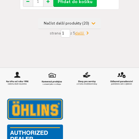
Přidat do košíku
Načíst další produkty (20)
strana
z 5
další