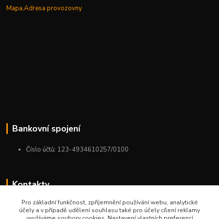
Mapa,Adresa provozovny
Bankovní spojení
Číslo účtů: 123-4934610257/0100
Kontakty
Pro základní funkčnost, zpříjemnění používání webu, analytické
+420 775 954 963
účely a v případě udělení souhlasu také pro účely cílení reklamy
9:00-12:00-13:00-16:00
využíváme soubory cookies. Nastavení vlastních preferencí