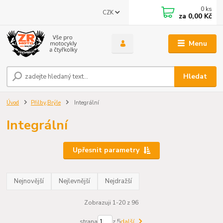
0
ks
CZK
za
0,00 Kč
Menu
Hledat
Úvod
Přilby,Brýle
Integrální
Integrální
Upřesnit parametry
Nejnovější
Nejlevnější
Nejdražší
Zobrazuji 1-20 z 96
strana
z 5
další