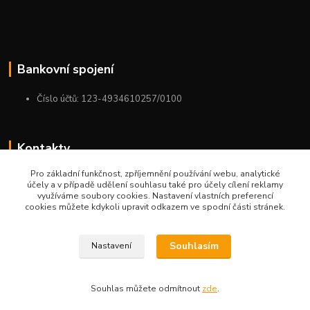
Bankovní spojení
Číslo účtů: 123-4934610257/0100
Kontakty
Pro základní funkčnost, zpříjemnění používání webu, analytické
+420 775 954 963
účely a v případě udělení souhlasu také pro účely cílení reklamy
9:00-12:00-13:00-16:00
využíváme soubory cookies. Nastavení vlastních preferencí
cookies můžete kdykoli upravit odkazem ve spodní části stránek.
ktm.ostrava@email.cz
Souhlasím
Nastavení
Souhlas můžete odmítnout
zde
.
Vytvořeno na
Eshop-rychle.cz