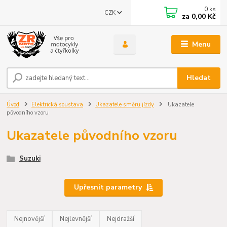
0
ks
CZK
za
0,00 Kč
Menu
Hledat
Úvod
Elektrická soustava
Ukazatele směru jízdy
Ukazatele
původního vzoru
Ukazatele původního vzoru
Suzuki
Upřesnit parametry
Nejnovější
Nejlevnější
Nejdražší