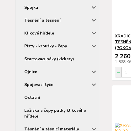
Spojka
Těsnění a těsnění
Klikové hřídele
XRADIC
TĚSNĚNÍ
Písty - kroužky - čepy
(POKOV
2 260
Startovací páky (kickery)
1 868 K
Ojnice
Spojovací tyče
Ostatní
Ložiska a čepy patky klikového
hřídele
Těsnění a těsnicí materiály