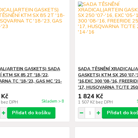
AL(ARTEIN GASKETS) SADA
SADA TĚSNĚNÍ XRADICAL(
 KTM SX 85 2T '18-'22,
GASKETS) KTM SX 250 '07-'1
NA TC '18-'23, GAS MC '21-
'16,EXC 300 '08-'16, FREERID
'17, HUSQVARNA TC/TE 250/
 Kč
1 824 Kč
Skladem > 8
č
bez DPH
1 507 Kč
bez DPH
Přidat do košíku
Přidat do ko