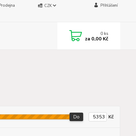
Prodejna
Přihlášení
CZK
0
ks
za
0,00 Kč
Do
Kč