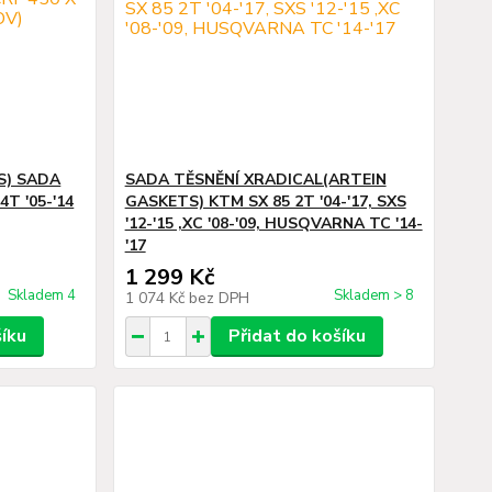
S) SADA
SADA TĚSNĚNÍ XRADICAL(ARTEIN
T '05-'14
GASKETS) KTM SX 85 2T '04-'17, SXS
'12-'15 ,XC '08-'09, HUSQVARNA TC '14-
'17
1 299 Kč
Skladem 4
Skladem > 8
1 074 Kč
bez DPH
šíku
Přidat do košíku