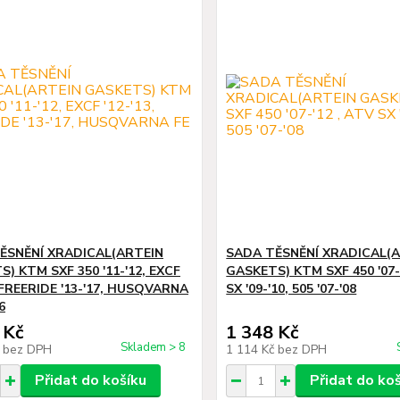
ĚSNĚNÍ XRADICAL(ARTEIN
SADA TĚSNĚNÍ XRADICAL(
) KTM SXF 350 '11-'12, EXCF
GASKETS) KTM SXF 450 '07-
, FREERIDE '13-'17, HUSQVARNA
SX '09-'10, 505 '07-'08
6
 Kč
1 348 Kč
Skladem > 8
č
bez DPH
1 114 Kč
bez DPH
Přidat do košíku
Přidat do ko