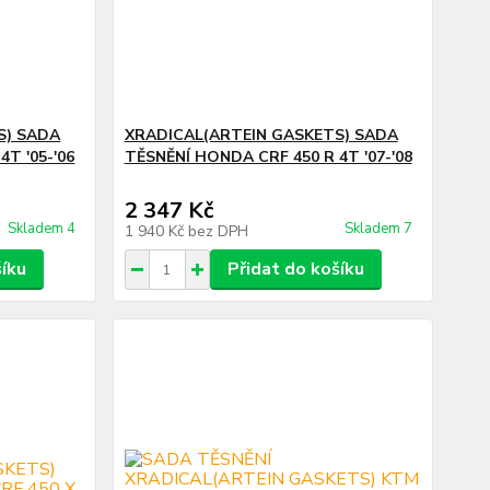
S) SADA
XRADICAL(ARTEIN GASKETS) SADA
T '05-'06
TĚSNĚNÍ HONDA CRF 450 R 4T '07-'08
2 347 Kč
Skladem 4
Skladem 7
1 940 Kč
bez DPH
šíku
Přidat do košíku