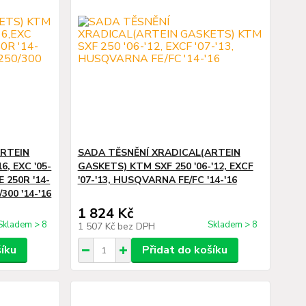
ARTEIN
SADA TĚSNĚNÍ XRADICAL(ARTEIN
6, EXC '05-
GASKETS) KTM SXF 250 '06-'12, EXCF
E 250R '14-
'07-'13, HUSQVARNA FE/FC '14-'16
300 '14-'16
1 824 Kč
Skladem > 8
Skladem > 8
1 507 Kč
bez DPH
šíku
Přidat do košíku