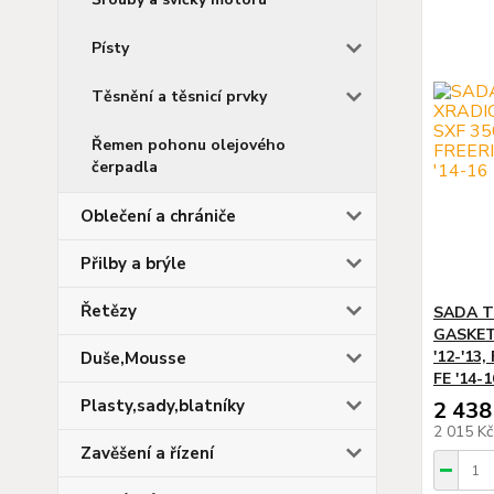
Písty
Těsnění a těsnicí prvky
Řemen pohonu olejového
čerpadla
Oblečení a chrániče
Přilby a brýle
Řetězy
SADA T
GASKETS
'12-'13
Duše,Mousse
FE '14-1
Plasty,sady,blatníky
2 438
2 015 K
Zavěšení a řízení