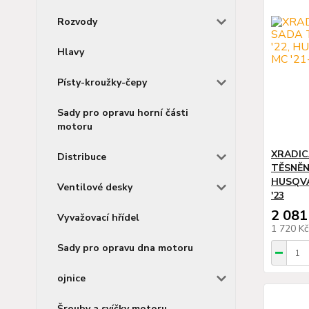
Rozvody
Hlavy
Písty-kroužky-čepy
Sady pro opravu horní části
motoru
XRADIC
Distribuce
TĚSNĚNÍ
HUSQVAR
Ventilové desky
'23
2 081
Vyvažovací hřídel
1 720 K
Sady pro opravu dna motoru
ojnice
Šrouby a svíčky motoru