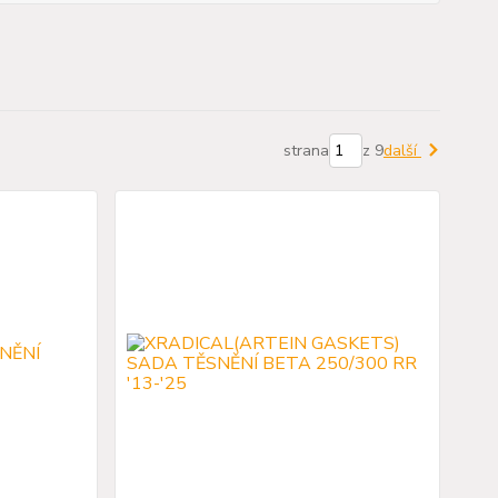
strana
z 9
další