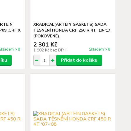
ARTEIN
XRADICAL(ARTEIN GASKETS) SADA
'09 ,CRF X
TĚSNĚNÍ HONDA CRF 250 R 4T '10-'17
(POKOVENÉ)
2 301 Kč
Skladem > 8
Skladem > 8
1 902 Kč
bez DPH
šíku
Přidat do košíku