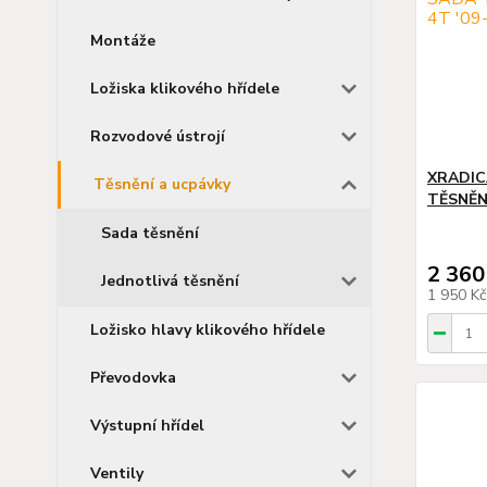
Montáže
Ložiska klikového hřídele
Rozvodové ústrojí
XRADIC
Těsnění a ucpávky
TĚSNĚNÍ
Sada těsnění
2 360
Jednotlivá těsnění
1 950 K
Ložisko hlavy klikového hřídele
Převodovka
Výstupní hřídel
Ventily