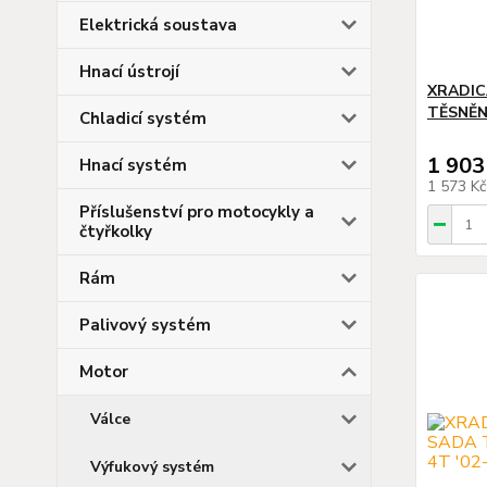
Elektrická soustava
Hnací ústrojí
XRADIC
TĚSNĚNÍ
Chladicí systém
1 903
Hnací systém
1 573 K
Příslušenství pro motocykly a
čtyřkolky
Rám
Palivový systém
Motor
Válce
Výfukový systém