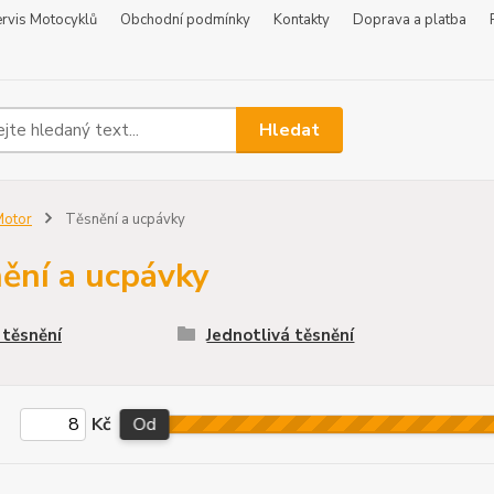
rvis Motocyklů
Obchodní podmínky
Kontakty
Doprava a platba
Hledat
Motor
Těsnění a ucpávky
ění a ucpávky
těsnění
Jednotlivá těsnění
Kč
Od