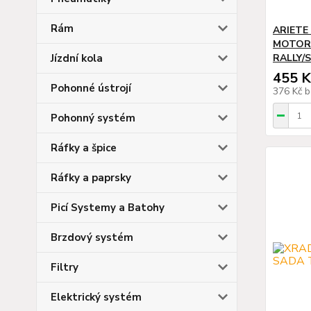
Rám
ARIETE
MOTORU
Jízdní kola
RALLY/S
455 K
Pohonné ústrojí
376 Kč
b
Pohonný systém
Ráfky a špice
Ráfky a paprsky
Picí Systemy a Batohy
Brzdový systém
Filtry
Elektrický systém