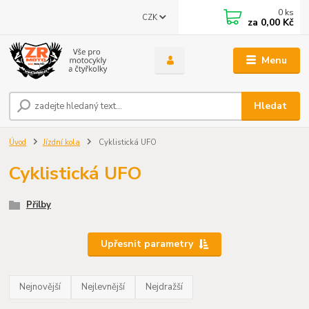
0
ks
CZK
za
0,00 Kč
Menu
Hledat
Úvod
Jízdní kola
Cyklistická UFO
Cyklistická UFO
Přilby
Upřesnit parametry
Nejnovější
Nejlevnější
Nejdražší