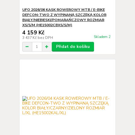
UFO 2026/06 KASK ROWEROWY MTB / E-BIKE
DEFCON-TWO Z WYPINANĄ SZCZĘKĄ KOLOR
BIAŁY/NIEBIESKI/POMARAŃCZOWY ROZMIAR
XS/S/M (HE15002CBXS/S/M)
4 159 Kč
Skladem 2
3 437 Kč
bez DPH
Přidat do košíku