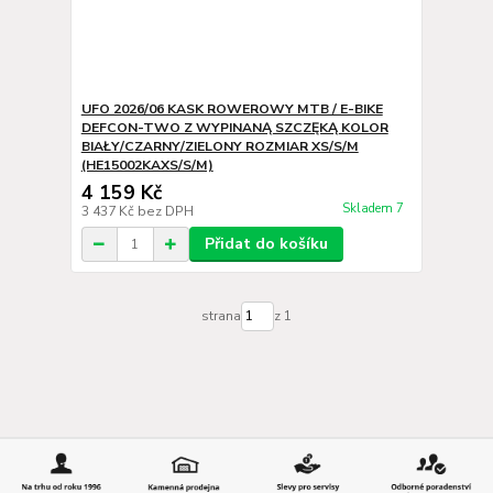
UFO 2026/06 KASK ROWEROWY MTB / E-BIKE
DEFCON-TWO Z WYPINANĄ SZCZĘKĄ KOLOR
BIAŁY/CZARNY/ZIELONY ROZMIAR XS/S/M
(HE15002KAXS/S/M)
4 159 Kč
Skladem 7
3 437 Kč
bez DPH
Přidat do košíku
strana
z 1