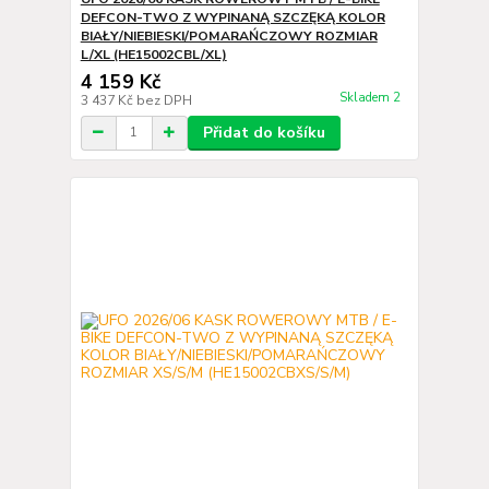
DEFCON-TWO Z WYPINANĄ SZCZĘKĄ KOLOR
BIAŁY/NIEBIESKI/POMARAŃCZOWY ROZMIAR
L/XL (HE15002CBL/XL)
4 159 Kč
Skladem 2
3 437 Kč
bez DPH
Přidat do košíku