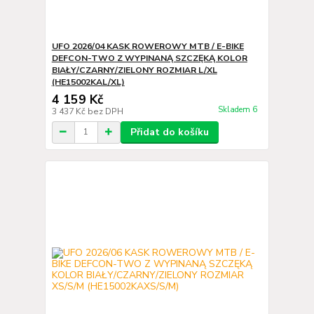
UFO 2026/04 KASK ROWEROWY MTB / E-BIKE
DEFCON-TWO Z WYPINANĄ SZCZĘKĄ KOLOR
BIAŁY/CZARNY/ZIELONY ROZMIAR L/XL
(HE15002KAL/XL)
4 159 Kč
Skladem 6
3 437 Kč
bez DPH
Přidat do košíku