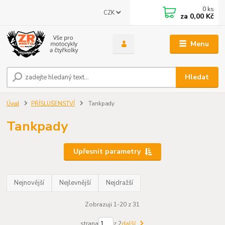
0
ks
CZK
za
0,00 Kč
Menu
Hledat
Úvod
PŘÍSLUŠENSTVÍ
Tankpady
Tankpady
Upřesnit parametry
Nejnovější
Nejlevnější
Nejdražší
Zobrazuji 1-20 z 31
strana
z 2
další