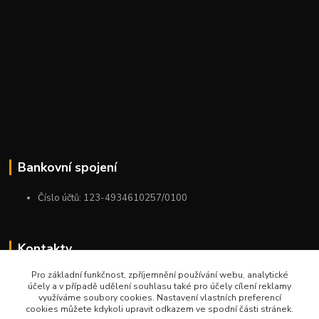
Bankovní spojení
Číslo účtů: 123-4934610257/0100
Kontakty
Pro základní funkčnost, zpříjemnění používání webu, analytické
+420 775 954 963
účely a v případě udělení souhlasu také pro účely cílení reklamy
9:00-12:00-13:00-16:00
využíváme soubory cookies. Nastavení vlastních preferencí
cookies můžete kdykoli upravit odkazem ve spodní části stránek.