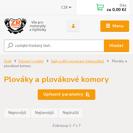
0
ks
CZK
za
0,00 Kč
Menu
Hledat
Úvod
Palivový systém
Sady a díly pro opravy karburátorů
Plováky a
plovákové komory
Plováky a plovákové komory
Upřesnit parametry
Nejnovější
Nejlevnější
Nejdražší
Zobrazuji 1-7 z 7