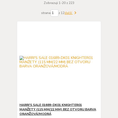
Zobrazuji 1-20 z 223
strana
z 12
další
HARRI'S SALE 01689-DK01 KNIGHTER01
MANŽETY (115 MM/22 MM) BEZ OTVORU BARVA
ORANŽOVÁ/MODRÁ