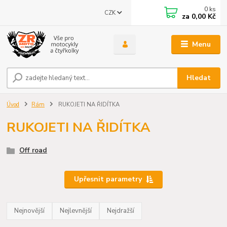
0
ks
CZK
za
0,00 Kč
Menu
Hledat
Úvod
Rám
RUKOJETI NA ŘIDÍTKA
RUKOJETI NA ŘIDÍTKA
Off road
Upřesnit parametry
Nejnovější
Nejlevnější
Nejdražší