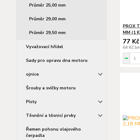
Průměr 25,00 mm
Průměr 29,00 mm
PROX TA
MM (1 K
Průměr 29,50 mm
77 Kč
Vyvažovací hřídel
64 Kč
be
Sady pro opravu dna motoru
ojnice
Šrouby a svíčky motoru
Písty
Těsnění a těsnicí prvky
Řemen pohonu olejového
čerpadla