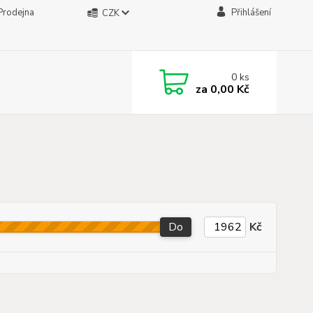
Prodejna
Přihlášení
CZK
0
ks
za
0,00 Kč
Do
Kč