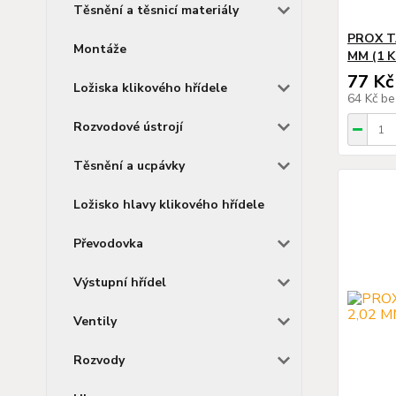
Těsnění a těsnicí materiály
PROX TA
Montáže
MM (1 K
77 Kč
Ložiska klikového hřídele
64 Kč
be
Rozvodové ústrojí
Těsnění a ucpávky
Ložisko hlavy klikového hřídele
Převodovka
Výstupní hřídel
Ventily
Rozvody