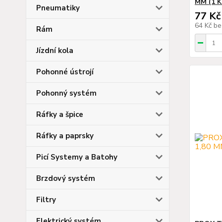
MM (1 K
Pneumatiky
77 Kč
64 Kč
be
Rám
Jízdní kola
Pohonné ústrojí
Pohonný systém
Ráfky a špice
Ráfky a paprsky
Picí Systemy a Batohy
Brzdový systém
Filtry
Elektrický systém