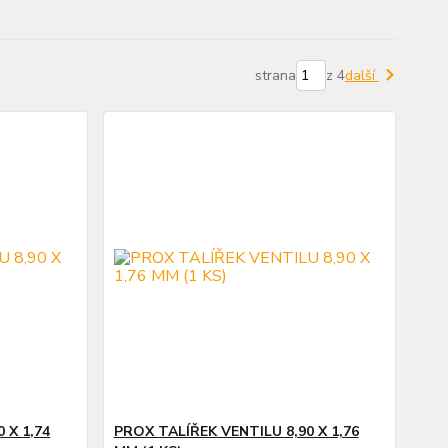
strana
z 4
další
 X 1,74
PROX TALÍŘEK VENTILU 8,90 X 1,76