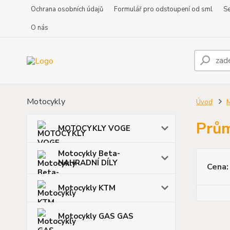
Ochrana osobních údajů
Formulář pro odstoupení od sml
Se
O nás
Motocykly
Úvod
Prů
MOTOCYKLY VOGE
Motocykly Beta-
NAHRADNÍ DÍLY
Cena:
Motocykly KTM
Motocykly GAS GAS