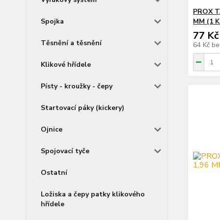
PROX TA
Spojka
MM (1 K
77 Kč
Těsnění a těsnění
64 Kč
be
Klikové hřídele
Písty - kroužky - čepy
Startovací páky (kickery)
Ojnice
Spojovací tyče
Ostatní
Ložiska a čepy patky klikového
hřídele