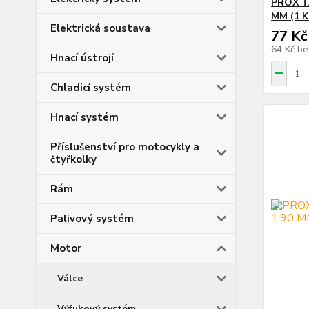
PROX TA
MM (1 K
Elektrická soustava
77 Kč
64 Kč
be
Hnací ústrojí
Chladicí systém
Hnací systém
Příslušenství pro motocykly a
čtyřkolky
Rám
Palivový systém
Motor
Válce
Výfukový systém