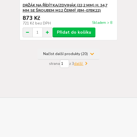
DRŽÁK NA ŘÍDÍTKA/ZDVIHÁK (22,2 MM) H. 34,7
MM SE ŠROUBEM M12 ČERNÝ (BM-07BK22)
873 Kč
Skladem > 8
721 Kč
bez DPH
Přidat do košíku
Načíst další produkty (20)
strana
z 3
další