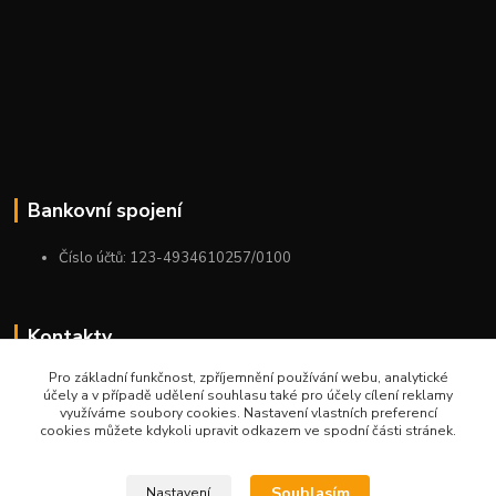
Bankovní spojení
Číslo účtů: 123-4934610257/0100
Kontakty
Pro základní funkčnost, zpříjemnění používání webu, analytické
+420 775 954 963
účely a v případě udělení souhlasu také pro účely cílení reklamy
9:00-12:00-13:00-16:00
využíváme soubory cookies. Nastavení vlastních preferencí
cookies můžete kdykoli upravit odkazem ve spodní části stránek.
ktm.ostrava@email.cz
Souhlasím
Nastavení