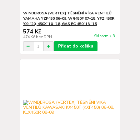
WINDEROSA (VERTEX) TĚSNĚNÍ VÍKA VENTILŮ
YAMAHA YZF450 06-09, WR450F 07-15, YFZ 450R
'09-'20, 450X '10-'18, GAS EC 450 '13-'15
574 Kč
Skladem > 8
474 Kč
bez DPH
Přidat do košíku