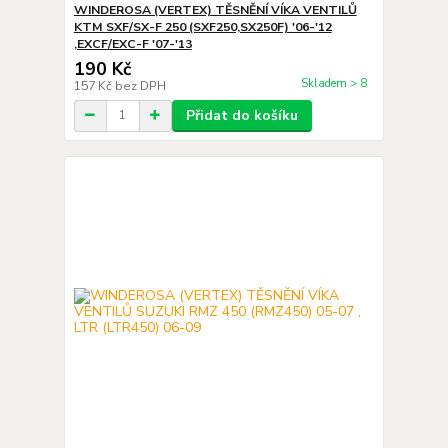
WINDEROSA (VERTEX) TĚSNĚNÍ VÍKA VENTILŮ
KTM SXF/SX-F 250 (SXF250,SX250F) '06-'12
,EXCF/EXC-F '07-'13
190 Kč
Skladem > 8
157 Kč
bez DPH
Přidat do košíku