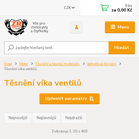
0
ks
CZK
za
0,00 Kč
Menu
Hledat
Úvod
Motor
Těsnění a těsnicí materiály
Jednotlivá těsnění
Těsnění víka ventilů
Těsnění víka ventilů
Upřesnit parametry
Nejnovější
Nejlevnější
Nejdražší
Zobrazuji 1-20 z 403