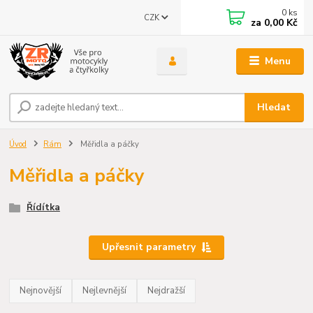
0
ks
CZK
za
0,00 Kč
Menu
Hledat
Úvod
Rám
Měřidla a páčky
Měřidla a páčky
Řídítka
Upřesnit parametry
Nejnovější
Nejlevnější
Nejdražší