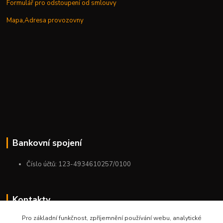
Formulář pro odstoupení od smlouvy
Mapa,Adresa provozovny
Bankovní spojení
Číslo účtů: 123-4934610257/0100
Kontakty
Pro základní funkčnost, zpříjemnění používání webu, analytické
+420 775 954 963