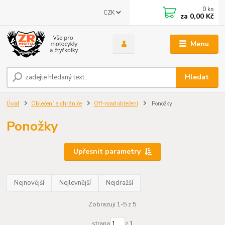
0
ks
CZK
za
0,00 Kč
Menu
Hledat
Úvod
Oblečení a chrániče
Off-road oblečení
Ponožky
Ponožky
Upřesnit parametry
Nejnovější
Nejlevnější
Nejdražší
Zobrazuji 1-5 z 5
strana
z 1