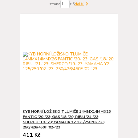
strana
z 6
další
KYB HORNÍ LOŽISKO TLUMIČE 14MMX14MMX26
FANTIC '20-'23; GAS '18-'20; RJEJU '21-'23;
SHERCO '19-'23; YAMAHA YZ 125/250 '02-'23;
250/426/450F '02-'23
411 Kč