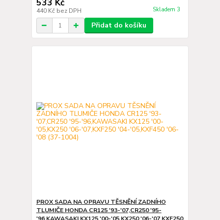
533 Kč
Skladem 3
440 Kč
bez DPH
Přidat do košíku
PROX SADA NA OPRAVU TĚSNĚNÍ ZADNÍHO
TLUMIČE HONDA CR125 '93-'07,CR250 '95-
'96,KAWASAKI KX125 '00-'05,KX250 '06-'07,KXF250