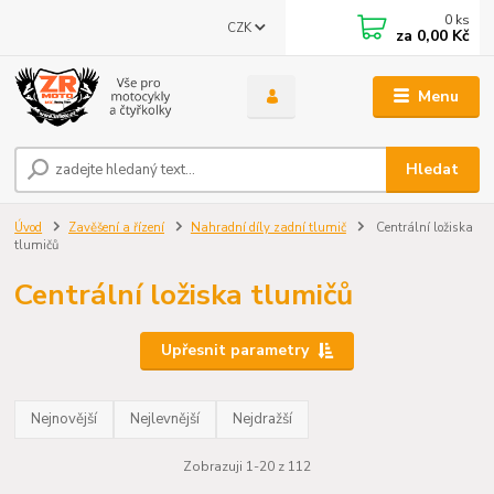
0
ks
CZK
za
0,00 Kč
Menu
Hledat
Úvod
Zavěšení a řízení
Nahradní díly zadní tlumič
Centrální ložiska
tlumičů
Centrální ložiska tlumičů
Upřesnit parametry
Nejnovější
Nejlevnější
Nejdražší
Zobrazuji 1-20 z 112