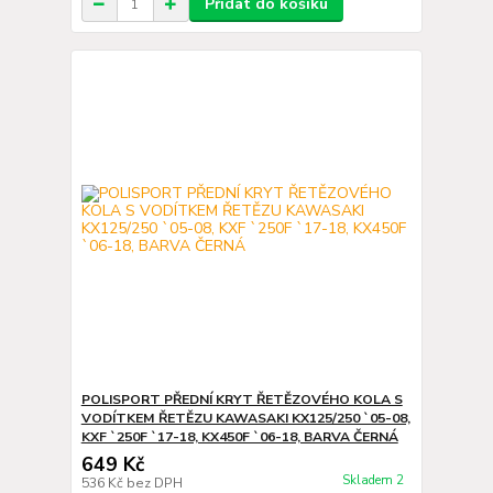
Přidat do košíku
POLISPORT PŘEDNÍ KRYT ŘETĚZOVÉHO KOLA S
VODÍTKEM ŘETĚZU KAWASAKI KX125/250 `05-08,
KXF `250F `17-18, KX450F `06-18, BARVA ČERNÁ
649 Kč
Skladem 2
536 Kč
bez DPH