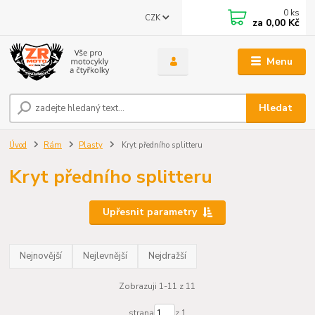
0
ks
CZK
za
0,00 Kč
Menu
Hledat
Úvod
Rám
Plasty
Kryt předního splitteru
Kryt předního splitteru
Upřesnit parametry
Nejnovější
Nejlevnější
Nejdražší
Zobrazuji 1-11 z 11
strana
z 1