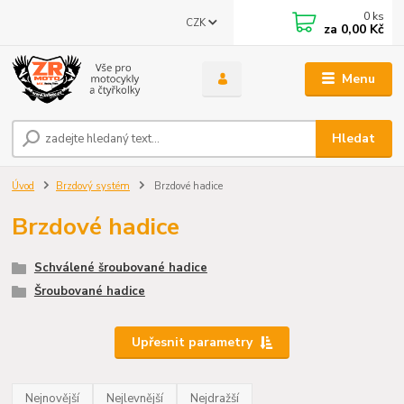
0
ks
CZK
za
0,00 Kč
Menu
Hledat
Úvod
Brzdový systém
Brzdové hadice
Brzdové hadice
Schválené šroubované hadice
Šroubované hadice
Upřesnit parametry
Nejnovější
Nejlevnější
Nejdražší