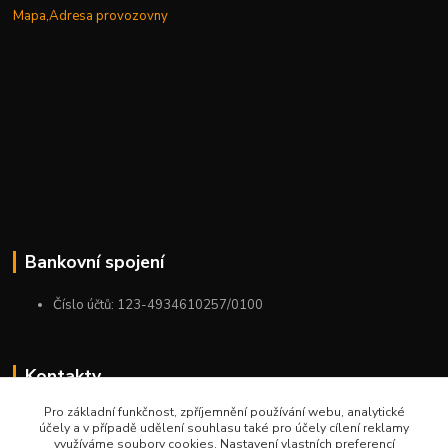
Mapa,Adresa provozovny
Bankovní spojení
Číslo účtů: 123-4934610257/0100
Kontakty
Pro základní funkčnost, zpříjemnění používání webu, analytické
+420 775 954 963
účely a v případě udělení souhlasu také pro účely cílení reklamy
9:00-12:00-13:00-16:00
využíváme soubory cookies. Nastavení vlastních preferencí