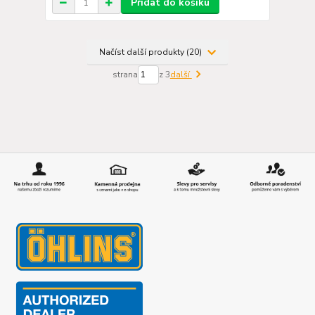
Přidat do košíku
Načíst další produkty (20)
strana
z 3
další