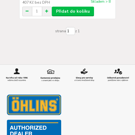
Skladem > 8
407 Kč
bez DPH
Přidat do košíku
strana
z 1