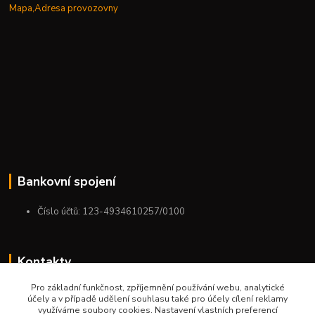
Mapa,Adresa provozovny
Bankovní spojení
Číslo účtů: 123-4934610257/0100
Kontakty
Pro základní funkčnost, zpříjemnění používání webu, analytické
+420 775 954 963
účely a v případě udělení souhlasu také pro účely cílení reklamy
9:00-12:00-13:00-16:00
využíváme soubory cookies. Nastavení vlastních preferencí