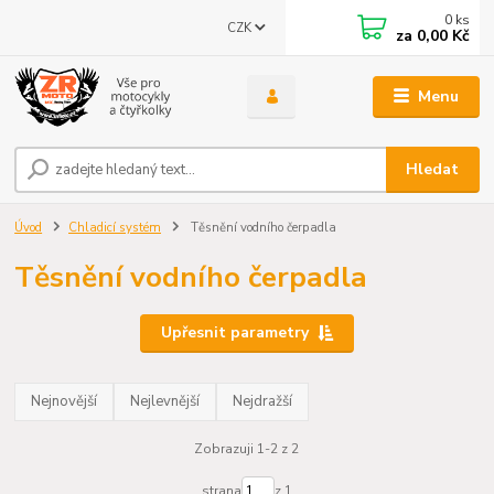
0
ks
CZK
za
0,00 Kč
Menu
Hledat
Úvod
Chladicí systém
Těsnění vodního čerpadla
Těsnění vodního čerpadla
Upřesnit parametry
Nejnovější
Nejlevnější
Nejdražší
Zobrazuji 1-2 z 2
strana
z 1