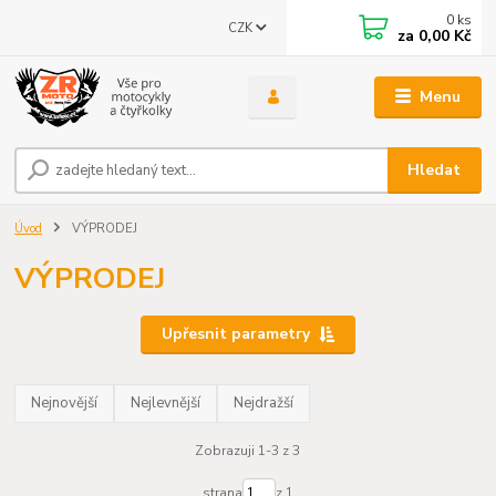
0
ks
CZK
za
0,00 Kč
Menu
Hledat
Úvod
VÝPRODEJ
VÝPRODEJ
Upřesnit parametry
Nejnovější
Nejlevnější
Nejdražší
Zobrazuji 1-3 z 3
strana
z 1