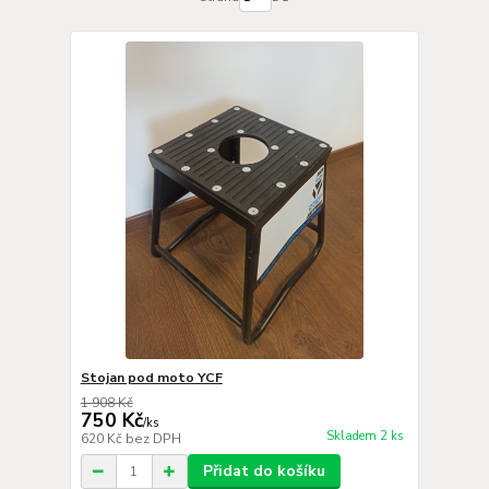
Stojan pod moto YCF
1 908 Kč
750 Kč
/
ks
Skladem 2 ks
620 Kč
bez DPH
Přidat do košíku